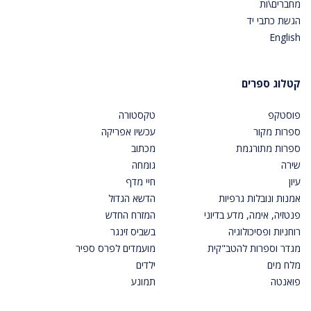
מחברים\ות
הגשת כתבי יד
English
קטלוג ספרים
פוסטקפ
טקסטורה
ספרות מקור
עכשיו אפריקה
ספרות מתורגמת
מכתוב
שירה
גומחה
עיון
חיי מדף
אמנות ונובלות גרפיות
הדשא הגדול
פנטזיה, אימה, מדע בדיוני
המזרח החדש
רוחניות ופסיכולוגיה
בשביס זינגר
מגדר וספרות להטב"קית
מועמדים לפרס ספיר
מלח מים
ילדים
פואנטה
תמונע