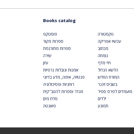
Books catalog
טקסטורה
פוסטקפ
עכשיו אפריקה
ספרות מקור
מכתוב
ספרות מתורגמת
גומחה
שירה
חיי מדף
עיון
הדשא הגדול
אמנות ונובלות גרפיות
המזרח החדש
פנטזיה, אימה, מדע בדיוני
בשביס זינגר
רוחניות ופסיכולוגיה
מועמדים לפרס ספיר
מגדר וספרות להטב"קית
ילדים
מלח מים
תמונע
פואנטה