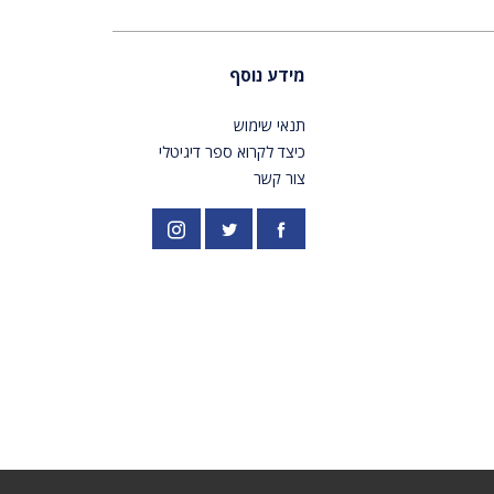
מידע נוסף
תנאי שימוש
כיצד לקרוא ספר דיגיטלי
צור קשר
פייסבוק
אינסטגרם
//twitter.com/PardesPublish