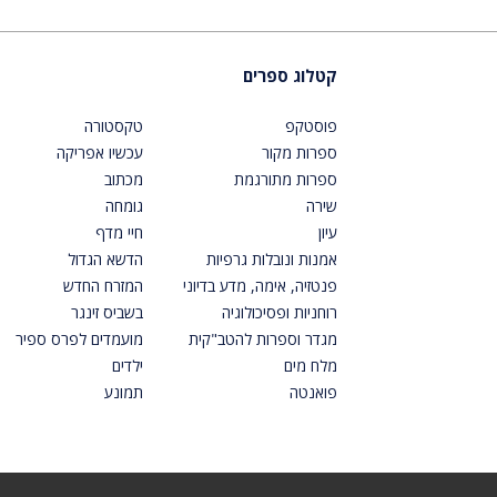
קטלוג ספרים
פוסטקפ
טקסטורה
ספרות מקור
עכשיו אפריקה
ספרות מתורגמת
מכתוב
שירה
גומחה
עיון
חיי מדף
אמנות ונובלות גרפיות
הדשא הגדול
פנטזיה, אימה, מדע בדיוני
המזרח החדש
רוחניות ופסיכולוגיה
בשביס זינגר
מגדר וספרות להטב"קית
מועמדים לפרס ספיר
מלח מים
ילדים
פואנטה
תמונע