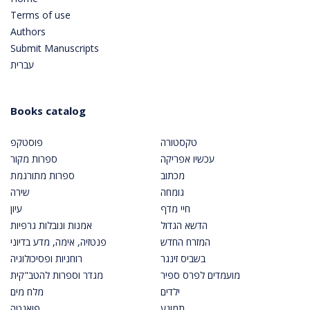
Terms of use
Authors
Submit Manuscripts
עברית
Books catalog
טקסטורה
פוסטקפ
עכשיו אפריקה
ספרות מקור
מכתוב
ספרות מתורגמת
גומחה
שירה
חיי מדף
עיון
הדשא הגדול
אמנות ונובלות גרפיות
המזרח החדש
פנטזיה, אימה, מדע בדיוני
בשביס זינגר
רוחניות ופסיכולוגיה
מועמדים לפרס ספיר
מגדר וספרות להטב"קית
ילדים
מלח מים
תמונע
פואנטה