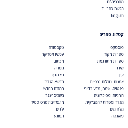
מחברים\ות
הגשת כתבי יד
English
קטלוג ספרים
פוסטקפ
טקסטורה
ספרות מקור
עכשיו אפריקה
ספרות מתורגמת
מכתוב
שירה
גומחה
עיון
חיי מדף
אמנות ונובלות גרפיות
הדשא הגדול
פנטזיה, אימה, מדע בדיוני
המזרח החדש
רוחניות ופסיכולוגיה
בשביס זינגר
מגדר וספרות להטב"קית
מועמדים לפרס ספיר
מלח מים
ילדים
פואנטה
תמונע