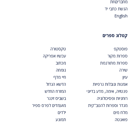
מחברים\ות
הגשת כתבי יד
English
קטלוג ספרים
פוסטקפ
טקסטורה
ספרות מקור
עכשיו אפריקה
ספרות מתורגמת
מכתוב
שירה
גומחה
עיון
חיי מדף
אמנות ונובלות גרפיות
הדשא הגדול
פנטזיה, אימה, מדע בדיוני
המזרח החדש
רוחניות ופסיכולוגיה
בשביס זינגר
מגדר וספרות להטב"קית
מועמדים לפרס ספיר
מלח מים
ילדים
פואנטה
תמונע