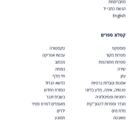
מחברים\ות
הגשת כתבי יד
English
קטלוג ספרים
פוסטקפ
טקסטורה
ספרות מקור
עכשיו אפריקה
ספרות מתורגמת
מכתוב
שירה
גומחה
עיון
חיי מדף
אמנות ונובלות גרפיות
הדשא הגדול
פנטזיה, אימה, מדע בדיוני
המזרח החדש
רוחניות ופסיכולוגיה
בשביס זינגר
מגדר וספרות להטב"קית
מועמדים לפרס ספיר
מלח מים
ילדים
פואנטה
תמונע