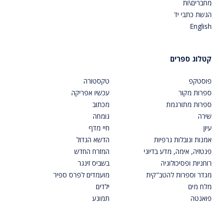
מחברים\ות
הגשת כתבי יד
English
קטלוג ספרים
פוסטקפ
טקסטורה
ספרות מקור
עכשיו אפריקה
ספרות מתורגמת
מכתוב
שירה
גומחה
עיון
חיי מדף
אמנות ונובלות גרפיות
הדשא הגדול
פנטזיה, אימה, מדע בדיוני
המזרח החדש
רוחניות ופסיכולוגיה
בשביס זינגר
מגדר וספרות להטב"קית
מועמדים לפרס ספיר
מלח מים
ילדים
פואנטה
תמונע