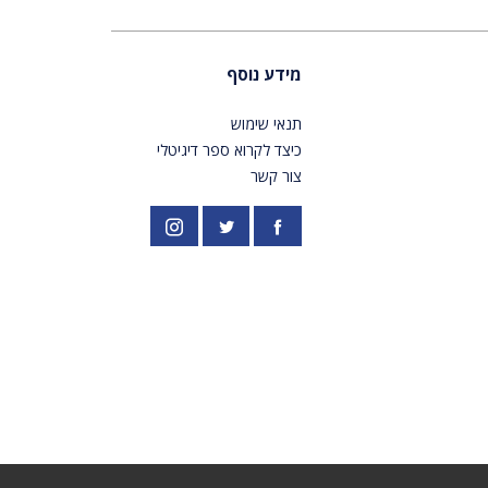
מידע נוסף
תנאי שימוש
כיצד לקרוא ספר דיגיטלי
צור קשר
פייסבוק
אינסטגרם
//twitter.com/PardesPublish