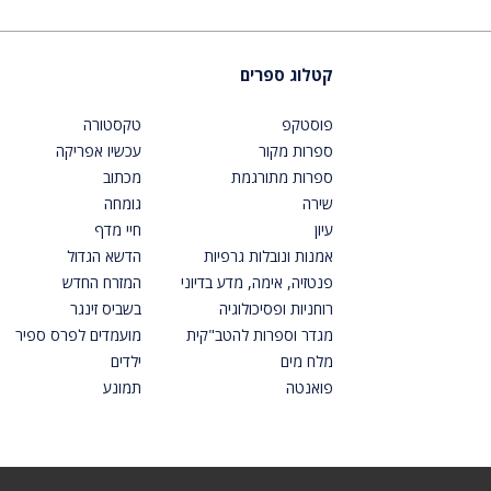
קטלוג ספרים
פוסטקפ
טקסטורה
ספרות מקור
עכשיו אפריקה
ספרות מתורגמת
מכתוב
שירה
גומחה
עיון
חיי מדף
אמנות ונובלות גרפיות
הדשא הגדול
פנטזיה, אימה, מדע בדיוני
המזרח החדש
רוחניות ופסיכולוגיה
בשביס זינגר
מגדר וספרות להטב"קית
מועמדים לפרס ספיר
מלח מים
ילדים
פואנטה
תמונע