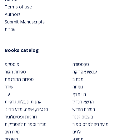
Terms of use
Authors
Submit Manuscripts
עברית
Books catalog
טקסטורה
פוסטקפ
עכשיו אפריקה
ספרות מקור
מכתוב
ספרות מתורגמת
גומחה
שירה
חיי מדף
עיון
הדשא הגדול
אמנות ונובלות גרפיות
המזרח החדש
פנטזיה, אימה, מדע בדיוני
בשביס זינגר
רוחניות ופסיכולוגיה
מועמדים לפרס ספיר
מגדר וספרות להטב"קית
ילדים
מלח מים
תמונע
פואנטה