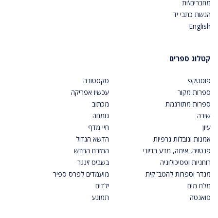
מחברים\ות
הגשת כתבי יד
English
קטלוג ספרים
פוסטקפ
טקסטורה
ספרות מקור
עכשיו אפריקה
ספרות מתורגמת
מכתוב
שירה
גומחה
עיון
חיי מדף
אמנות ונובלות גרפיות
הדשא הגדול
פנטזיה, אימה, מדע בדיוני
המזרח החדש
רוחניות ופסיכולוגיה
בשביס זינגר
מגדר וספרות להטב"קית
מועמדים לפרס ספיר
מלח מים
ילדים
פואנטה
תמונע