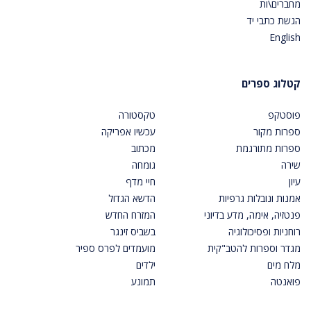
מחברים\ות
הגשת כתבי יד
English
קטלוג ספרים
פוסטקפ
טקסטורה
ספרות מקור
עכשיו אפריקה
ספרות מתורגמת
מכתוב
שירה
גומחה
עיון
חיי מדף
אמנות ונובלות גרפיות
הדשא הגדול
פנטזיה, אימה, מדע בדיוני
המזרח החדש
רוחניות ופסיכולוגיה
בשביס זינגר
מגדר וספרות להטב"קית
מועמדים לפרס ספיר
מלח מים
ילדים
פואנטה
תמונע