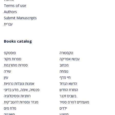
Terms of use
Authors
Submit Manuscripts
עברית
Books catalog
טקסטורה
פוסטקפ
עכשיו אפריקה
ספרות מקור
מכתוב
ספרות מתורגמת
גומחה
שירה
חיי מדף
עיון
הדשא הגדול
אמנות ונובלות גרפיות
המזרח החדש
פנטזיה, אימה, מדע בדיוני
בשביס זינגר
רוחניות ופסיכולוגיה
מועמדים לפרס ספיר
מגדר וספרות להטב"קית
ילדים
מלח מים
תמונע
פואנטה