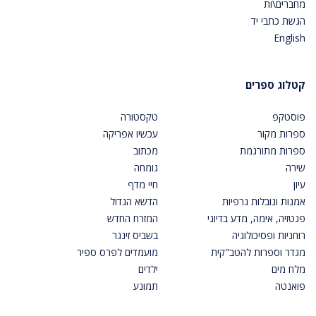
מחברים\ות
הגשת כתבי יד
English
קטלוג ספרים
פוסטקפ
טקסטורה
ספרות מקור
עכשיו אפריקה
ספרות מתורגמת
מכתוב
שירה
גומחה
עיון
חיי מדף
אמנות ונובלות גרפיות
הדשא הגדול
פנטזיה, אימה, מדע בדיוני
המזרח החדש
רוחניות ופסיכולוגיה
בשביס זינגר
מגדר וספרות להטב"קית
מועמדים לפרס ספיר
מלח מים
ילדים
פואנטה
תמונע