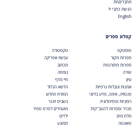
מחברים\ות
הגשת כתבי יד
English
קטלוג ספרים
פוסטקפ
טקסטורה
ספרות מקור
עכשיו אפריקה
ספרות מתורגמת
מכתוב
שירה
גומחה
עיון
חיי מדף
אמנות ונובלות גרפיות
הדשא הגדול
פנטזיה, אימה, מדע בדיוני
המזרח החדש
רוחניות ופסיכולוגיה
בשביס זינגר
מגדר וספרות להטב"קית
מועמדים לפרס ספיר
מלח מים
ילדים
פואנטה
תמונע