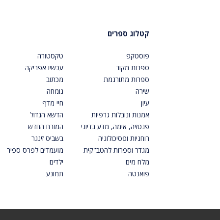
קטלוג ספרים
פוסטקפ
טקסטורה
ספרות מקור
עכשיו אפריקה
ספרות מתורגמת
מכתוב
שירה
גומחה
עיון
חיי מדף
אמנות ונובלות גרפיות
הדשא הגדול
פנטזיה, אימה, מדע בדיוני
המזרח החדש
רוחניות ופסיכולוגיה
בשביס זינגר
מגדר וספרות להטב"קית
מועמדים לפרס ספיר
מלח מים
ילדים
פואנטה
תמונע