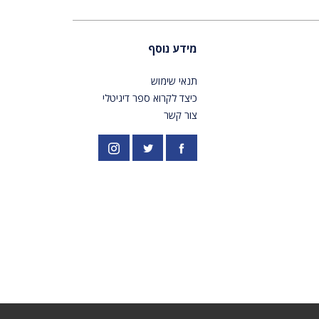
מידע נוסף
תנאי שימוש
כיצד לקרוא ספר דיגיטלי
צור קשר
פייסבוק
אינסטגרם
//twitter.com/PardesPublish