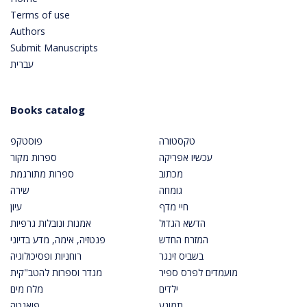
Terms of use
Authors
Submit Manuscripts
עברית
Books catalog
טקסטורה
פוסטקפ
עכשיו אפריקה
ספרות מקור
מכתוב
ספרות מתורגמת
גומחה
שירה
חיי מדף
עיון
הדשא הגדול
אמנות ונובלות גרפיות
המזרח החדש
פנטזיה, אימה, מדע בדיוני
בשביס זינגר
רוחניות ופסיכולוגיה
מועמדים לפרס ספיר
מגדר וספרות להטב"קית
ילדים
מלח מים
תמונע
פואנטה