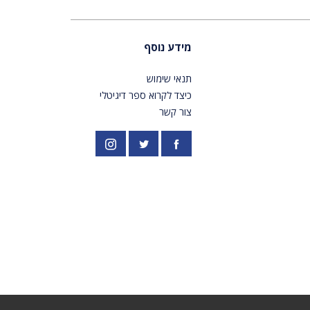
מידע נוסף
תנאי שימוש
כיצד לקרוא ספר דיגיטלי
צור קשר
פייסבוק
אינסטגרם
//twitter.com/PardesPublish