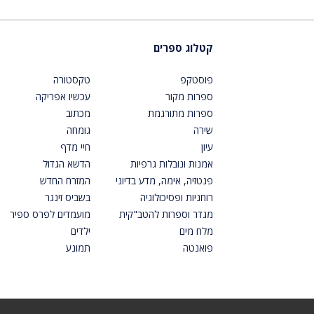
קטלוג ספרים
פוסטקפ
טקסטורה
ספרות מקור
עכשיו אפריקה
ספרות מתורגמת
מכתוב
שירה
גומחה
עיון
חיי מדף
אמנות ונובלות גרפיות
הדשא הגדול
פנטזיה, אימה, מדע בדיוני
המזרח החדש
רוחניות ופסיכולוגיה
בשביס זינגר
מגדר וספרות להטב"קית
מועמדים לפרס ספיר
מלח מים
ילדים
פואנטה
תמונע