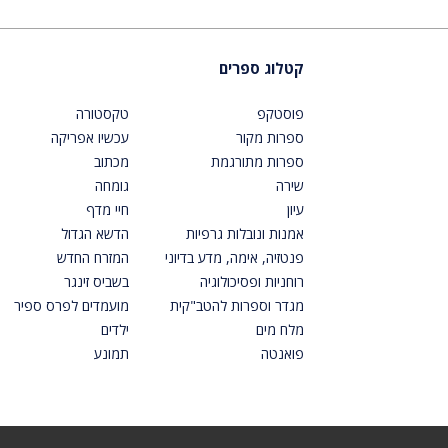
קטלוג ספרים
פוסטקפ
טקסטורה
ספרות מקור
עכשיו אפריקה
ספרות מתורגמת
מכתוב
שירה
גומחה
עיון
חיי מדף
אמנות ונובלות גרפיות
הדשא הגדול
פנטזיה, אימה, מדע בדיוני
המזרח החדש
רוחניות ופסיכולוגיה
בשביס זינגר
מגדר וספרות להטב"קית
מועמדים לפרס ספיר
מלח מים
ילדים
פואנטה
תמונע