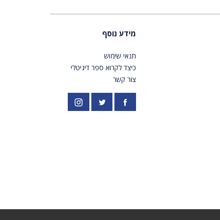
מידע נוסף
תנאי שימוש
כיצד לקרוא ספר דיגיטלי
צור קשר
פייסבוק
אינסטגרם
//twitter.com/PardesPublish