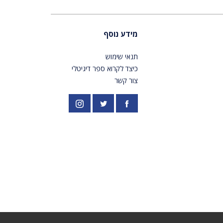
מידע נוסף
תנאי שימוש
כיצד לקרוא ספר דיגיטלי
צור קשר
פייסבוק
אינסטגרם
//twitter.com/PardesPublish