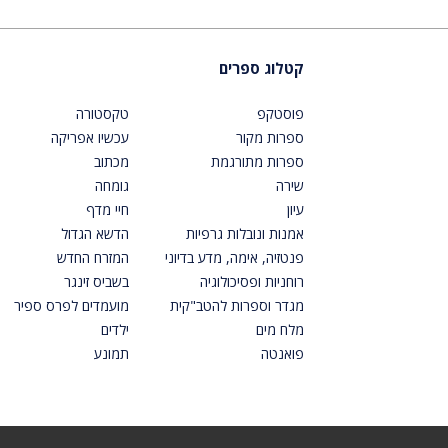
קטלוג ספרים
פוסטקפ
טקסטורה
ספרות מקור
עכשיו אפריקה
ספרות מתורגמת
מכתוב
שירה
גומחה
עיון
חיי מדף
אמנות ונובלות גרפיות
הדשא הגדול
פנטזיה, אימה, מדע בדיוני
המזרח החדש
רוחניות ופסיכולוגיה
בשביס זינגר
מגדר וספרות להטב"קית
מועמדים לפרס ספיר
מלח מים
ילדים
פואנטה
תמונע