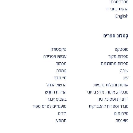
מחברים\ות
הגשת כתבי יד
English
קטלוג ספרים
פוסטקפ
טקסטורה
ספרות מקור
עכשיו אפריקה
ספרות מתורגמת
מכתוב
שירה
גומחה
עיון
חיי מדף
אמנות ונובלות גרפיות
הדשא הגדול
פנטזיה, אימה, מדע בדיוני
המזרח החדש
רוחניות ופסיכולוגיה
בשביס זינגר
מגדר וספרות להטב"קית
מועמדים לפרס ספיר
מלח מים
ילדים
פואנטה
תמונע