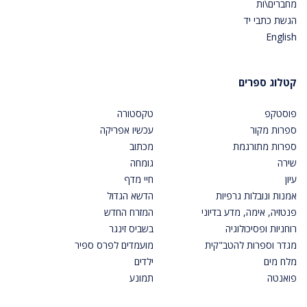
מחברים\ות
הגשת כתבי יד
English
קטלוג ספרים
פוסטקפ
טקסטורה
ספרות מקור
עכשיו אפריקה
ספרות מתורגמת
מכתוב
שירה
גומחה
עיון
חיי מדף
אמנות ונובלות גרפיות
הדשא הגדול
פנטזיה, אימה, מדע בדיוני
המזרח החדש
רוחניות ופסיכולוגיה
בשביס זינגר
מגדר וספרות להטב"קית
מועמדים לפרס ספיר
מלח מים
ילדים
פואנטה
תמונע