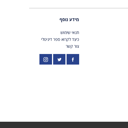
מידע נוסף
תנאי שימוש
כיצד לקרוא ספר דיגיטלי
צור קשר
פייסבוק
אינסטגרם
//twitter.com/PardesPublish