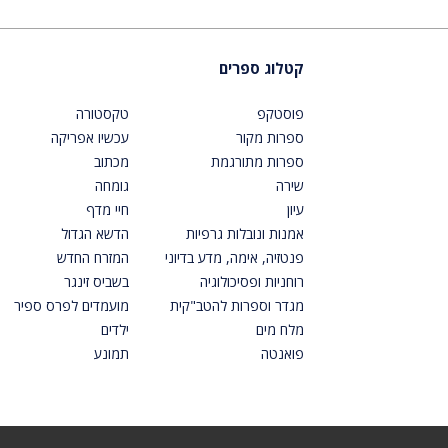
קטלוג ספרים
פוסטקפ
טקסטורה
ספרות מקור
עכשיו אפריקה
ספרות מתורגמת
מכתוב
שירה
גומחה
עיון
חיי מדף
אמנות ונובלות גרפיות
הדשא הגדול
פנטזיה, אימה, מדע בדיוני
המזרח החדש
רוחניות ופסיכולוגיה
בשביס זינגר
מגדר וספרות להטב"קית
מועמדים לפרס ספיר
מלח מים
ילדים
פואנטה
תמונע