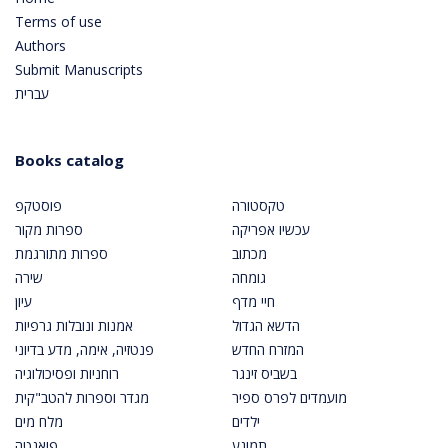
Terms of use
Authors
Submit Manuscripts
עברית
Books catalog
טקסטורה
פוסטקפ
עכשיו אפריקה
ספרות מקור
מכתוב
ספרות מתורגמת
גומחה
שירה
חיי מדף
עיון
הדשא הגדול
אמנות ונובלות גרפיות
המזרח החדש
פנטזיה, אימה, מדע בדיוני
בשביס זינגר
רוחניות ופסיכולוגיה
מועמדים לפרס ספיר
מגדר וספרות להטב"קית
ילדים
מלח מים
תמונע
פואנטה