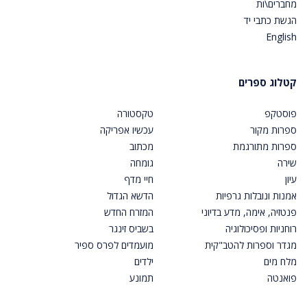
מחברים\ות
הגשת כתבי יד
English
קטלוג ספרים
פוסטקפ
טקסטורה
ספרות מקור
עכשיו אפריקה
ספרות מתורגמת
מכתוב
שירה
גומחה
עיון
חיי מדף
אמנות ונובלות גרפיות
הדשא הגדול
פנטזיה, אימה, מדע בדיוני
המזרח החדש
רוחניות ופסיכולוגיה
בשביס זינגר
מגדר וספרות להטב"קית
מועמדים לפרס ספיר
מלח מים
ילדים
פואנטה
תמונע