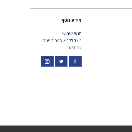
מידע נוסף
תנאי שימוש
כיצד לקרוא ספר דיגיטלי
צור קשר
פייסבוק
אינסטגרם
//twitter.com/PardesPublish