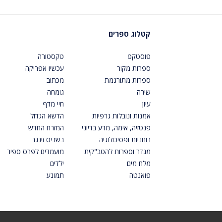
קטלוג ספרים
פוסטקפ
טקסטורה
ספרות מקור
עכשיו אפריקה
ספרות מתורגמת
מכתוב
שירה
גומחה
עיון
חיי מדף
אמנות ונובלות גרפיות
הדשא הגדול
פנטזיה, אימה, מדע בדיוני
המזרח החדש
רוחניות ופסיכולוגיה
בשביס זינגר
מגדר וספרות להטב"קית
מועמדים לפרס ספיר
מלח מים
ילדים
פואנטה
תמונע