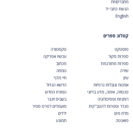
מחברים\ות
הגשת כתבי יד
English
קטלוג ספרים
פוסטקפ
טקסטורה
ספרות מקור
עכשיו אפריקה
ספרות מתורגמת
מכתוב
שירה
גומחה
עיון
חיי מדף
אמנות ונובלות גרפיות
הדשא הגדול
פנטזיה, אימה, מדע בדיוני
המזרח החדש
רוחניות ופסיכולוגיה
בשביס זינגר
מגדר וספרות להטב"קית
מועמדים לפרס ספיר
מלח מים
ילדים
פואנטה
תמונע