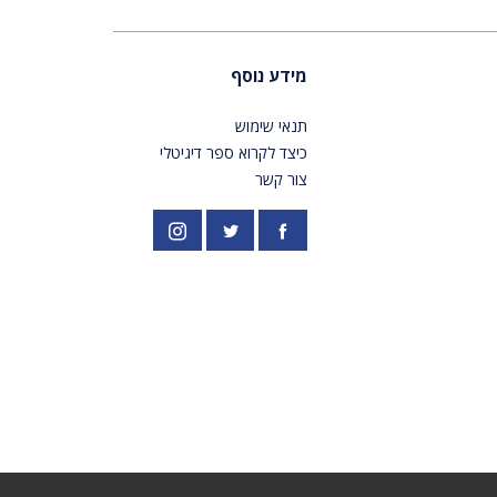
מידע נוסף
תנאי שימוש
כיצד לקרוא ספר דיגיטלי
צור קשר
פייסבוק
אינסטגרם
//twitter.com/PardesPublish