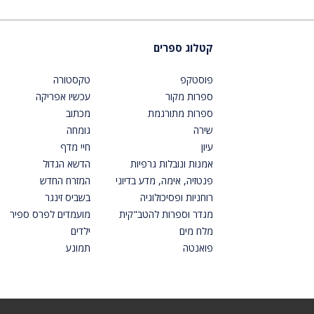
קטלוג ספרים
פוסטקפ
טקסטורה
ספרות מקור
עכשיו אפריקה
ספרות מתורגמת
מכתוב
שירה
גומחה
עיון
חיי מדף
אמנות ונובלות גרפיות
הדשא הגדול
פנטזיה, אימה, מדע בדיוני
המזרח החדש
רוחניות ופסיכולוגיה
בשביס זינגר
מגדר וספרות להטב"קית
מועמדים לפרס ספיר
מלח מים
ילדים
פואנטה
תמונע