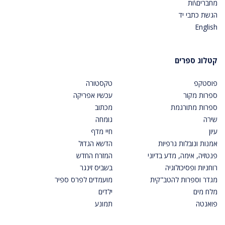
מחברים\ות
הגשת כתבי יד
English
קטלוג ספרים
פוסטקפ
טקסטורה
ספרות מקור
עכשיו אפריקה
ספרות מתורגמת
מכתוב
שירה
גומחה
עיון
חיי מדף
אמנות ונובלות גרפיות
הדשא הגדול
פנטזיה, אימה, מדע בדיוני
המזרח החדש
רוחניות ופסיכולוגיה
בשביס זינגר
מגדר וספרות להטב"קית
מועמדים לפרס ספיר
מלח מים
ילדים
פואנטה
תמונע