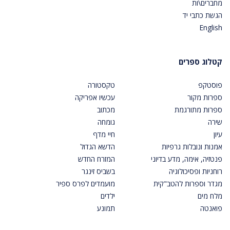
מחברים\ות
הגשת כתבי יד
English
קטלוג ספרים
פוסטקפ
טקסטורה
ספרות מקור
עכשיו אפריקה
ספרות מתורגמת
מכתוב
שירה
גומחה
עיון
חיי מדף
אמנות ונובלות גרפיות
הדשא הגדול
פנטזיה, אימה, מדע בדיוני
המזרח החדש
רוחניות ופסיכולוגיה
בשביס זינגר
מגדר וספרות להטב"קית
מועמדים לפרס ספיר
מלח מים
ילדים
פואנטה
תמונע