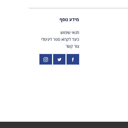
מידע נוסף
תנאי שימוש
כיצד לקרוא ספר דיגיטלי
צור קשר
פייסבוק
אינסטגרם
//twitter.com/PardesPublish