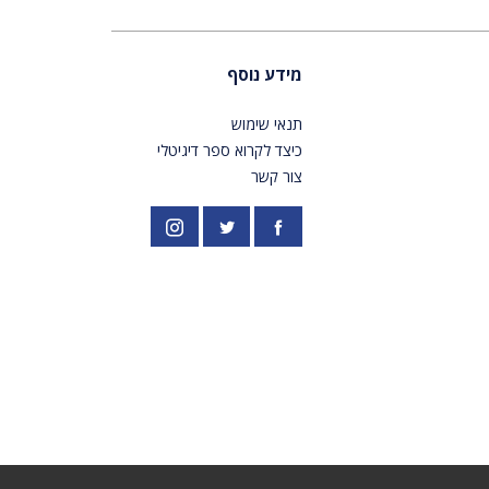
מידע נוסף
תנאי שימוש
כיצד לקרוא ספר דיגיטלי
צור קשר
פייסבוק
אינסטגרם
//twitter.com/PardesPublish