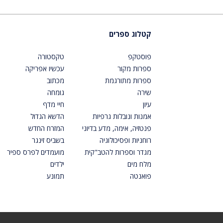
קטלוג ספרים
פוסטקפ
טקסטורה
ספרות מקור
עכשיו אפריקה
ספרות מתורגמת
מכתוב
שירה
גומחה
עיון
חיי מדף
אמנות ונובלות גרפיות
הדשא הגדול
פנטזיה, אימה, מדע בדיוני
המזרח החדש
רוחניות ופסיכולוגיה
בשביס זינגר
מגדר וספרות להטב"קית
מועמדים לפרס ספיר
מלח מים
ילדים
פואנטה
תמונע