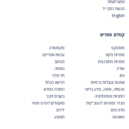
מחברים\ות
הגשת כתבי יד
English
קטלוג ספרים
פוסטקפ
טקסטורה
ספרות מקור
עכשיו אפריקה
ספרות מתורגמת
מכתוב
שירה
גומחה
עיון
חיי מדף
אמנות ונובלות גרפיות
הדשא הגדול
פנטזיה, אימה, מדע בדיוני
המזרח החדש
רוחניות ופסיכולוגיה
בשביס זינגר
מגדר וספרות להטב"קית
מועמדים לפרס ספיר
מלח מים
ילדים
פואנטה
תמונע