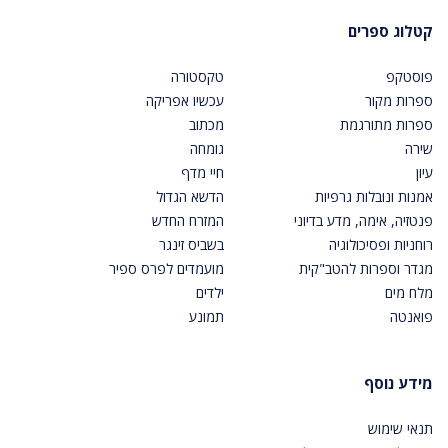
קטלוג ספרים
פוסטקפ
טקסטורה
ספרות מקור
עכשיו אפריקה
ספרות מתורגמת
מכתוב
שירה
גומחה
עיון
חיי מדף
אמנות ונובלות גרפיות
הדשא הגדול
פנטזיה, אימה, מדע בדיוני
המזרח החדש
רוחניות ופסיכולוגיה
בשביס זינגר
מגדר וספרות להטב"קית
מועמדים לפרס ספיר
מלח מים
ילדים
פואנטה
תמונע
מידע נוסף
תנאי שימוש