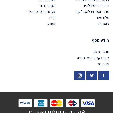
רוחניות ופסיכולוגיה
בשביס זינגר
מגדר וספרות להטב"קית
מועמדים לפרס ספיר
מלח מים
ילדים
פואנטה
תמונע
מידע נוסף
תנאי שימוש
כיצד לקרוא ספר דיגיטלי
צור קשר
פייסבוק
אינסטגרם
https://twitter.com/PardesPublish
© כל הזכויות שמורות לפרדס הוצאה לאור