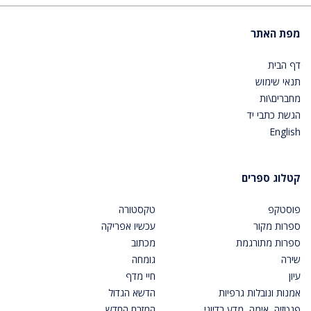
מפת האתר
דף הבית
תנאי שימוש
מחברים\ות
הגשת כתבי יד
English
קטלוג ספרים
פוסטקפ
טקסטורה
ספרות מקור
עכשיו אפריקה
ספרות מתורגמת
מכתוב
שירה
גומחה
עיון
חיי מדף
אמנות ונובלות גרפיות
הדשא הגדול
פנטזיה, אימה, מדע בדיוני
המזרח החדש