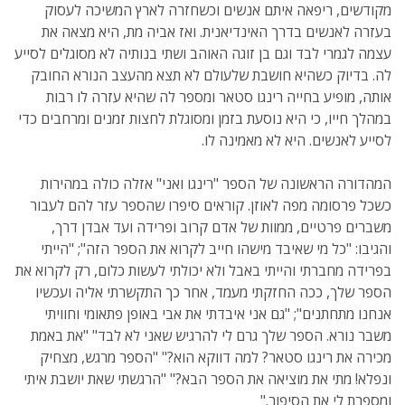
מקודשים, ריפאה איתם אנשים וכשחזרה לארץ המשיכה לעסוק
בעזרה לאנשים בדרך האינדיאנית. ואז אביה מת, היא מצאה את
עצמה לגמרי לבד וגם בן זוגה האוהב ושתי בנותיה לא מסוגלים לסייע
לה. בדיוק כשהיא חושבת שלעולם לא תצא מהעצב הנורא החובק
אותה, מופיע בחייה רינגו סטאר ומספר לה שהיא עזרה לו רבות
במהלך חייו, כי היא נוסעת בזמן ומסוגלת לחצות זמנים ומרחבים כדי
לסייע לאנשים. היא לא מאמינה לו.
המהדורה הראשונה של הספר "רינגו ואני" אזלה כולה במהירות
כשכל פרסומה מפה לאוזן. קוראים סיפרו שהספר עזר להם לעבור
משברים פרטיים, ממוות של אדם קרוב ופרידה ועד אבדן דרך,
והגיבו: "כל מי שאיבד מישהו חייב לקרוא את הספר הזה"; "הייתי
בפרידה מחברתי והייתי באבל ולא יכולתי לעשות כלום, רק לקרוא את
הספר שלך, ככה החזקתי מעמד, אחר כך התקשרתי אליה ועכשיו
אנחנו מתחתנים"; "גם אני איבדתי את אבי באופן פתאומי וחוויתי
משבר נורא. הספר שלך גרם לי להרגיש שאני לא לבד" "את באמת
מכירה את רינגו סטאר? למה דווקא הוא?" "הספר מרגש, מצחיק
ונפלא! מתי את מוציאה את הספר הבא?" "הרגשתי שאת יושבת איתי
ומספרת לי את הסיפור."