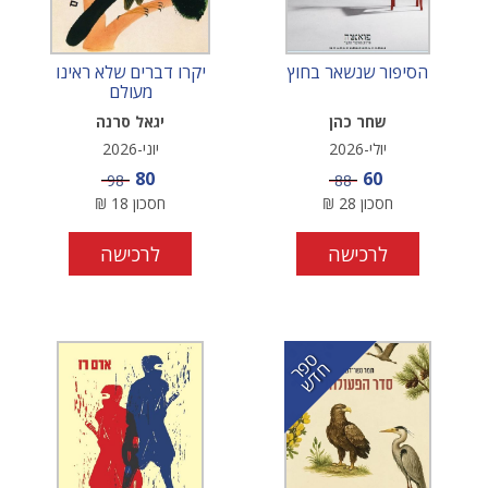
הסיפור שנשאר בחוץ
יקרו דברים שלא ראינו
מעולם
שחר כהן
יגאל סרנה
יולי-2026
יוני-2026
מחיר מבצע
מחיר מבצע
80
60
מחיר
מחיר
98
88
חסכון
28
₪
חסכון
18
₪
לרכישה
לרכישה
ס
ר
ד
פ
ח
ש