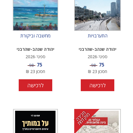
התערבויות
מחשבה וביקורת
יהודה שנהב-שהרבני
יהודה שנהב-שהרבני
ספט'-2026
ספט'-2026
מחיר מבצע
מחיר מבצע
75
75
מחיר
מחיר
98
98
חסכון
23
₪
חסכון
23
₪
לרכישה
לרכישה
מ
י
ר
ה
ו
ק
ד
מ
כ
מ
ת