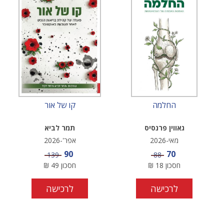
החלמה
קו של אור
גאווין פרנסיס
תמר לביא
מאי-2026
אפר'-2026
מחיר מבצע
מחיר מבצע
90
70
מחיר
מחיר
139
88
חסכון
18
₪
חסכון
49
₪
לרכישה
לרכישה