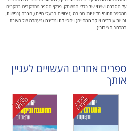
על הסדרה ושינוי של כללי המשחק. פרקי הספר מתמקדים במקרים
ממספר תחומי מדיניות: סביבה (ניסויים בבעלי חיים); חברה (נגישות,
זכויות עובדים ויוקר המחייה) ויחסי דת ומדינה (מעמדה של השבת
במרחב הציבורי).
ספרים אחרים העשויים לעניין
אותך
מ
י
ר
ה
ו
ק
ד
מ
מ
י
ר
ה
ו
ק
ד
מ
כ
מ
ת
כ
מ
ת