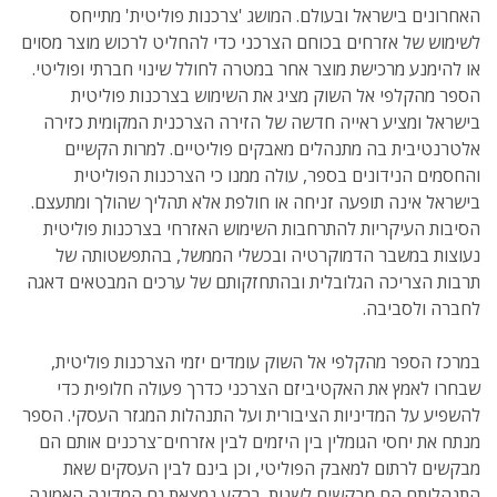
האחרונים בישראל ובעולם. המושג 'צרכנות פוליטית' מתייחס
לשימוש של אזרחים בכוחם הצרכני כדי להחליט לרכוש מוצר מסוים
או להימנע מרכישת מוצר אחר במטרה לחולל שינוי חברתי ופוליטי.
הספר מהקלפי אל השוק מציג את השימוש בצרכנות פוליטית
בישראל ומציע ראייה חדשה של הזירה הצרכנית המקומית כזירה
אלטרנטיבית בה מתנהלים מאבקים פוליטיים. למרות הקשיים
והחסמים הנידונים בספר, עולה ממנו כי הצרכנות הפוליטית
בישראל אינה תופעה זניחה או חולפת אלא תהליך שהולך ומתעצם.
הסיבות העיקריות להתרחבות השימוש האזרחי בצרכנות פוליטית
נעוצות במשבר הדמוקרטיה ובכשלי הממשל, בהתפשטותה של
תרבות הצריכה הגלובלית ובהתחזקותם של ערכים המבטאים דאגה
לחברה ולסביבה.
במרכז הספר מהקלפי אל השוק עומדים יזמי הצרכנות פוליטית,
שבחרו לאמץ את האקטיביזם הצרכני כדרך פעולה חלופית כדי
להשפיע על המדיניות הציבורית ועל התנהלות המגזר העסקי. הספר
מנתח את יחסי הגומלין בין היזמים לבין אזרחים־צרכנים אותם הם
מבקשים לרתום למאבק הפוליטי, וכן בינם לבין העסקים שאת
התנהלותם הם מבקשים לשנות. ברקע נמצאת גם המדינה האמונה