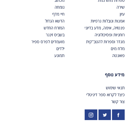
ספרות מתורגמת
מכתוב
שירה
גומחה
עיון
חיי מדף
אמנות ונובלות גרפיות
הדשא הגדול
פנטזיה, אימה, מדע בדיוני
המזרח החדש
רוחניות ופסיכולוגיה
בשביס זינגר
מגדר וספרות להטב"קית
מועמדים לפרס ספיר
מלח מים
ילדים
פואנטה
תמונע
מידע נוסף
תנאי שימוש
כיצד לקרוא ספר דיגיטלי
צור קשר
פייסבוק
אינסטגרם
https://twitter.com/PardesPublish