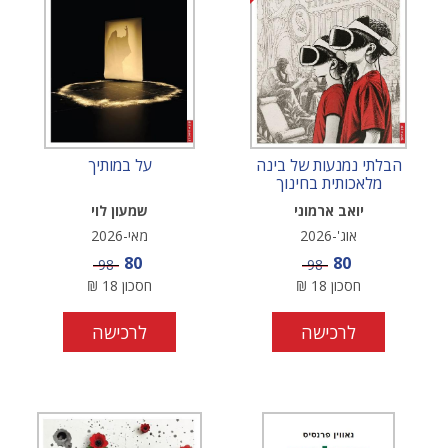
הבלתי נמנעות של בינה
על במותיך
מלאכותית בחינוך
יואב ארמוני
שמעון לוי
אוג'-2026
מאי-2026
מחיר מבצע
מחיר מבצע
80
80
מחיר
מחיר
98
98
חסכון
18
₪
חסכון
18
₪
לרכישה
לרכישה