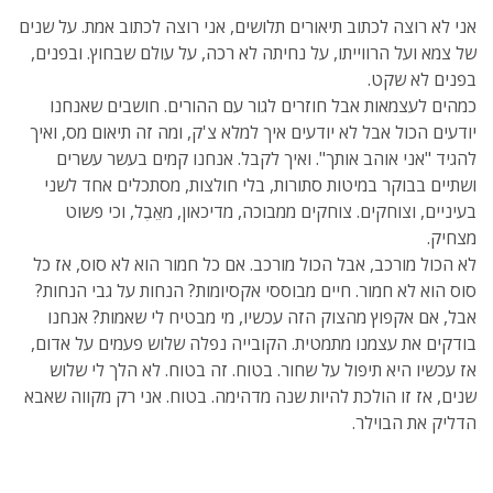
אני לא רוצה לכתוב תיאורים תלושים, אני רוצה לכתוב אמת. על שנים
של צמא ועל הרווייתו, על נחיתה לא רכה, על עולם שבחוץ. ובפנים,
בפנים לא שקט.
כמהים לעצמאות אבל חוזרים לגור עם ההורים. חושבים שאנחנו
יודעים הכול אבל לא יודעים איך למלא צ'ק, ומה זה תיאום מס, ואיך
להגיד "אני אוהב אותך". ואיך לקבל. אנחנו קמים בעשר עשרים
ושתיים בבוקר במיטות סתורות, בלי חולצות, מסתכלים אחד לשני
בעיניים, וצוחקים. צוחקים ממבוכה, מדיכאון, מאֵבֶל, וכי פשוט
מצחיק.
לא הכול מורכב, אבל הכול מורכב. אם כל חמור הוא לא סוס, אז כל
סוס הוא לא חמור. חיים מבוססי אקסיומות? הנחות על גבי הנחות?
אבל, אם אקפוץ מהצוק הזה עכשיו, מי מבטיח לי שאמות? אנחנו
בודקים את עצמנו מתמטית. הקובייה נפלה שלוש פעמים על אדום,
אז עכשיו היא תיפול על שחור. בטוח. זה בטוח. לא הלך לי שלוש
שנים, אז זו הולכת להיות שנה מדהימה. בטוח. אני רק מקווה שאבא
הדליק את הבוילר.