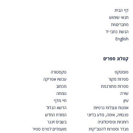
דף הבית
תנאי שימוש
מחברים\ות
הגשת כתבי יד
English
קטלוג ספרים
פוסטקפ
טקסטורה
ספרות מקור
עכשיו אפריקה
ספרות מתורגמת
מכתוב
שירה
גומחה
עיון
חיי מדף
אמנות ונובלות גרפיות
הדשא הגדול
פנטזיה, אימה, מדע בדיוני
המזרח החדש
רוחניות ופסיכולוגיה
בשביס זינגר
מגדר וספרות להטב"קית
מועמדים לפרס ספיר