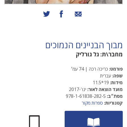
שיתוף באמצעות אימייל
שיתוף בפייסבוק
שיתוף בטוויטר
מבוך הבניינים הנמוכים
מחבר\ת:
גל גורליק
פורמט:
כריכה רכה | 74 עמ׳
שפה:
עברית
מידות:
19*11.5
מועד הוצאה לאור:
ינו'-2017
מסתֿ״ב:
978-1-61838-282-5
קטגוריות:
ספרות מקור