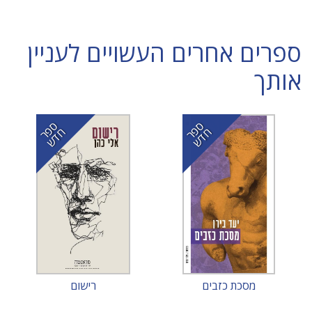
ספרים אחרים העשויים לעניין
אותך
ס
ר
ד
ס
ר
ד
פ
ח
ש
פ
ח
ש
מסכת כזבים
רישום