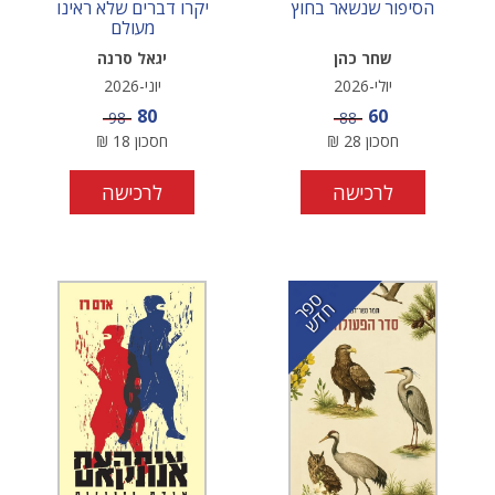
הסיפור שנשאר בחוץ
יקרו דברים שלא ראינו
מעולם
שחר כהן
יגאל סרנה
יולי-2026
יוני-2026
מחיר מבצע
מחיר מבצע
80
60
מחיר
מחיר
98
88
חסכון
28
₪
חסכון
18
₪
לרכישה
לרכישה
ס
ר
ד
פ
ח
ש