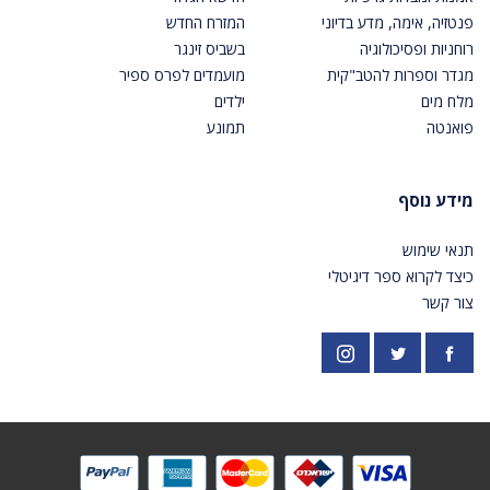
פנטזיה, אימה, מדע בדיוני
המזרח החדש
רוחניות ופסיכולוגיה
בשביס זינגר
מגדר וספרות להטב"קית
מועמדים לפרס ספיר
מלח מים
ילדים
פואנטה
תמונע
מידע נוסף
תנאי שימוש
כיצד לקרוא ספר דיגיטלי
צור קשר
פייסבוק
אינסטגרם
https://twitter.com/PardesPublish