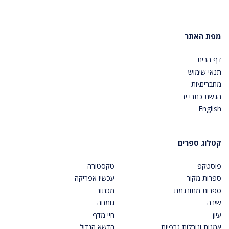
מפת האתר
דף הבית
תנאי שימוש
מחברים\ות
הגשת כתבי יד
English
קטלוג ספרים
פוסטקפ
טקסטורה
ספרות מקור
עכשיו אפריקה
ספרות מתורגמת
מכתוב
שירה
גומחה
עיון
חיי מדף
אמנות ונובלות גרפיות
הדשא הגדול