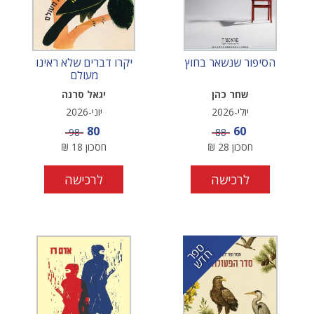
הסיפור שנשאר בחוץ
יקרו דברים שלא ראינו
מעולם
שחר כהן
יגאל סרנה
יולי-2026
יוני-2026
מחיר מבצע
מחיר מבצע
80
60
מחיר
מחיר
98
88
חסכון
28
₪
חסכון
18
₪
לרכישה
לרכישה
ס
ר
ד
פ
ח
ש