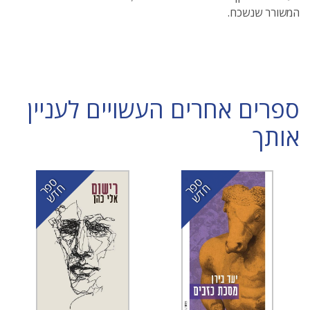
המשורר שנשכח.
ספרים אחרים העשויים לעניין
אותך
ס
ר
ד
ס
ר
ד
פ
ח
ש
פ
ח
ש