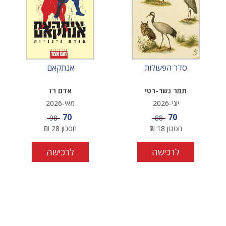
סדר הפעולות
אנתקאם
תמר נשר-רטי
אדם רז
יוני-2026
מאי-2026
מחיר מבצע
מחיר מבצע
70
70
מחיר
מחיר
98
88
חסכון
18
₪
חסכון
28
₪
לרכישה
לרכישה