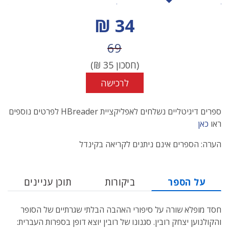
מחיר הנחה
34 ₪
מחיר לפני הנחה
69
(חסכון
35
₪)
לרכישה
ספרים דיגיטליים נשלחים לאפליקציית HBreader לפרטים נוספים
ראו
כאן
הערה: הספרים אינם ניתנים לקריאה בקינדל
על הספר
ביקורות
תוכן עניינים
חסד מופלא שורה על סיפורי האהבה הבלתי שגרתיים של הסופר
והקולנוען יצחק רובין. סגנונו של רובין יוצא דופן בספרות העברית: