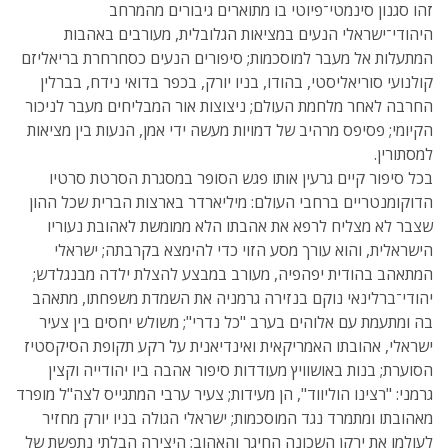
זהו סגנון סינמטי־פיוטי בו מתוארים גיבורים מהמרחב
היהודי־ישראלי הנעים במציאות הגלובלית, מעורבים באהבות
המתעלות אל מעבר למוסכמות; סיפורים הנעים כסחרחרת בריאליזם
קולנועי סוריאליסטי, בהודו, בניו יורק, בכפר בדואי נידח, בברלין
החרבה לאחר מלחמת העולם; ניצוצות אור המבליחים מעבר לניכור
הקיומי; פסיפס מרהיב של דמויות מעשה ידי אמן, הנעות בין מציאות
למסתורין.
בכל סיפור קיים גרעין אותו פגש הסופר במסגרת הסרטת סרטיו
הדוקומנטריים ברחבי העולם: מיליארדר בארצות הברית שכל ההון
שצבר לא מצליח לרפא את אהבתו הלא ממומשת לאהובת נעוריו
הישראלית, והוא עורך מסע הזוי כדי להימצא בקרבתה; ישראלי
המתאהב בהודית יפהפיה, מעורב במבצע להצלת ילדה מבנגלדש;
יהודי־ברלינאי נוקם בנזירה גרמניה את השמדת משפחתו, מתאהב
בה ומתעמת עם אלוהים בערב "כל נדרי"; משולש יחסים בין צעיר
ישראלי, אהובתו האמריקאית ואינדיאנית על רקע תקופת הסיקסטיז
הסוערת; בנות באושוויץ מעודדות סיפור אהבה ביו יהודייה וקצין
גרמני: "רצינו הוליווד", הן מעידות; צעיר ערבי המתגייס לצה"ל מופרד
מאהובתו ומתמרד נגד המוסכמות; ישראלי הגולה בניו יורק מחזיר
לעולמו את ירקן השכונה החיגר והאהוב; היצירה הבלתי נתפשת של