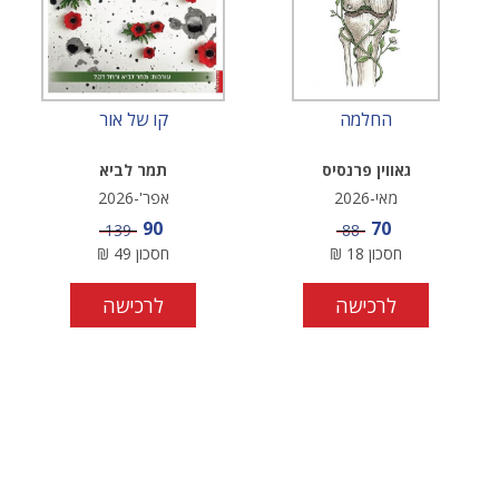
החלמה
קו של אור
גאווין פרנסיס
תמר לביא
מאי-2026
אפר'-2026
מחיר מבצע
מחיר מבצע
90
70
מחיר
מחיר
139
88
חסכון
18
₪
חסכון
49
₪
לרכישה
לרכישה