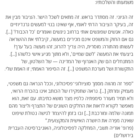
משמעותו והשלכותיו:
זה הגיוני. זה מסתדר בראש. זה מתאים לשכל הישר. הציבור מבין את
זה, בעיקר הציבור הדתי לאומי, אף שאינו בנוי למעשים גרנדיוזיים
כאלה. אנשים שפוגשים אותי ברחוב ניגשים ואומרים 'כל הכבוד!' [...].
גם אם החוק והמשפט אינם מכירים במעשה, קיבלתי את ההשראה
לעשותו מהתורה: מוסרית, היה צריך להרוג; זהו מעשה בעל ערך!
ביצעתי את המעשה 'לשם שמיים', ולא מתוך מניע אישי כלשהו [...].
המתנחלים הם שק האגרוף של המדינה — של השלטון, של
התקשורת ושל מערכת המשפט [...]. זה הסיפור האמתי; זו האמת שלי.
"ספר זה מהווה מסמך סוציולוגי־פסיכולוגי, וככל הנראה גם משפטי,
מעמיק ומרתק [...]. נראה שתפקידו של הכותב אינו בהכרח הרואי,
ולא תמיד מעורר סימפתיה כלפיו מצד מושא כתיבתו. עם זאת, הוא
מאפשר לקורא לראות את החלקים השונים של התצרף וליצור מהם
תמונה שלמה ומורכבת [...] ובו בזמן להיצמד לגישה נטולת שיפוט
שאינה מפֵרה את היושרה האישית והמקצועית."
(פרופ' אוֹריה תשבי, המחלקה לפסיכולוגיה, האוניברסיטה העברית
בירושלים)