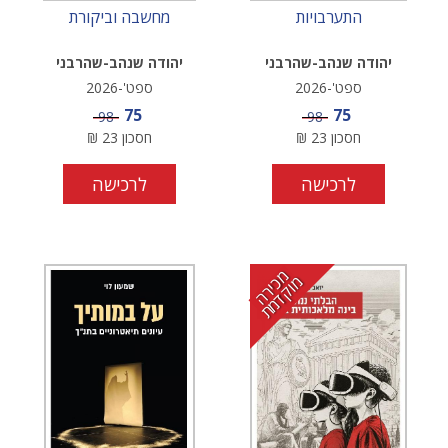
התערבויות
מחשבה וביקורת
יהודה שנהב-שהרבני
יהודה שנהב-שהרבני
ספט'-2026
ספט'-2026
מחיר מבצע
מחיר מבצע
75
75
מחיר
מחיר
98
98
חסכון
23
₪
חסכון
23
₪
לרכישה
לרכישה
מ
י
ר
ה
ו
ק
ד
מ
כ
מ
ת