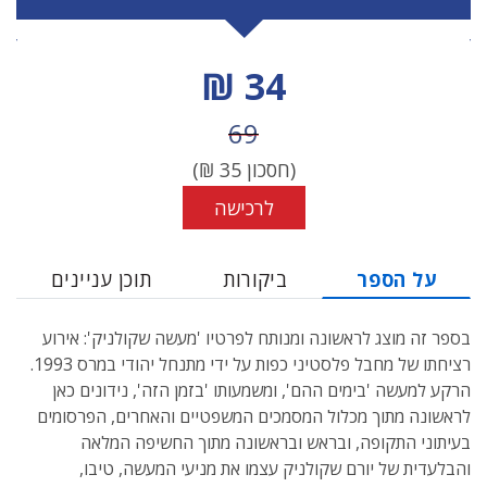
מחיר הנחה
34 ₪
מחיר לפני הנחה
69
(חסכון
35
₪)
לרכישה
על הספר
ביקורות
תוכן עניינים
בספר זה מוצג לראשונה ומנותח לפרטיו 'מעשה שקולניק': אירוע
רציחתו של מחבל פלסטיני כפות על ידי מתנחל יהודי במרס 1993.
הרקע למעשה 'בימים ההם', ומשמעותו 'בזמן הזה', נידונים כאן
לראשונה מתוך מכלול המסמכים המשפטיים והאחרים, הפרסומים
בעיתוני התקופה, ובראש ובראשונה מתוך החשיפה המלאה
והבלעדית של יורם שקולניק עצמו את מניעי המעשה, טיבו,