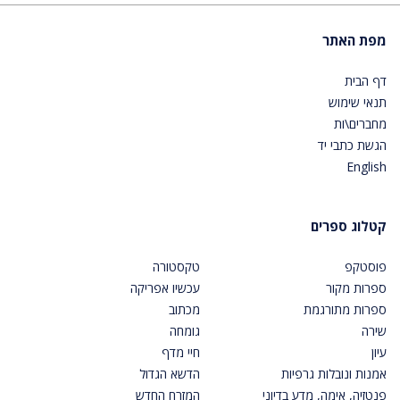
מפת האתר
דף הבית
תנאי שימוש
מחברים\ות
הגשת כתבי יד
English
קטלוג ספרים
פוסטקפ
טקסטורה
ספרות מקור
עכשיו אפריקה
ספרות מתורגמת
מכתוב
שירה
גומחה
עיון
חיי מדף
אמנות ונובלות גרפיות
הדשא הגדול
פנטזיה, אימה, מדע בדיוני
המזרח החדש