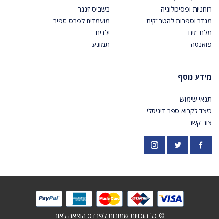
רוחניות ופסיכולוגיה
בשביס זינגר
מגדר וספרות להטב"קית
מועמדים לפרס ספיר
מלח מים
ילדים
פואנטה
תמונע
מידע נוסף
תנאי שימוש
כיצד לקרוא ספר דיגיטלי
צור קשר
פייסבוק
אינסטגרם
https://twitter.com/PardesPublish
© כל הזכויות שמורות לפרדס הוצאה לאור