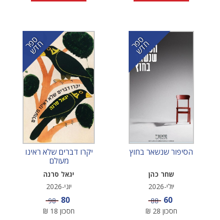
ס
ר
ד
ס
ר
ד
פ
ח
ש
פ
ח
ש
הסיפור שנשאר בחוץ
יקרו דברים שלא ראינו
מעולם
שחר כהן
יגאל סרנה
יולי-2026
יוני-2026
מחיר מבצע
מחיר מבצע
80
60
מחיר
מחיר
98
88
חסכון
28
₪
חסכון
18
₪