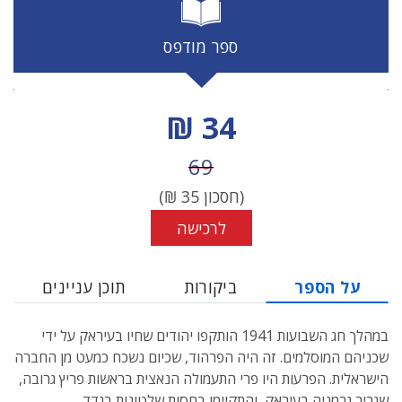
ספר מודפס
מחיר הנחה
34 ₪
מחיר לפני הנחה
69
(חסכון
35
₪)
לרכישה
על הספר
ביקורות
תוכן עניינים
במהלך חג השבועות 1941 הותקפו יהודים שחיו בעיראק על ידי
שכניהם המוסלמים. זה היה הפרהוד, שכיום נשכח כמעט מן החברה
הישראלית. הפרעות היו פרי התעמולה הנאצית בראשות פריץ גרובה,
שגריר גרמניה בעיראק, והתקיימו בחסות שלטונות בגדד.