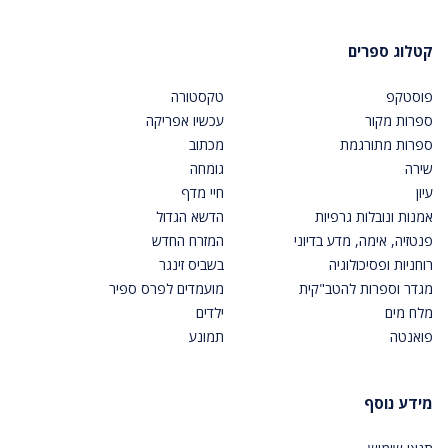
קטלוג ספרים
פוסטקפ
טקסטורה
ספרות מקור
עכשיו אפריקה
ספרות מתורגמת
מכתוב
שירה
גומחה
עיון
חיי מדף
אמנות ונובלות גרפיות
הדשא הגדול
פנטזיה, אימה, מדע בדיוני
המזרח החדש
רוחניות ופסיכולוגיה
בשביס זינגר
מגדר וספרות להטב"קית
מועמדים לפרס ספיר
מלח מים
ילדים
פואנטה
תמונע
מידע נוסף