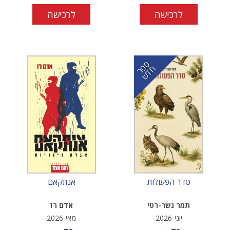
לרכישה
לרכישה
ס
ר
ד
פ
ח
ש
סדר הפעולות
אנתקאם
תמר נשר-רטי
אדם רז
יוני-2026
מאי-2026