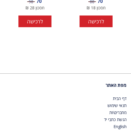
מחיר מבצע
מחיר מבצע
70
70
מחיר
מחיר
98
88
חסכון
18
₪
חסכון
28
₪
לרכישה
לרכישה
מפת האתר
דף הבית
תנאי שימוש
מחברים\ות
הגשת כתבי יד
English