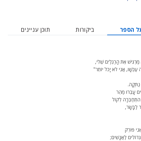
ל הספר
ביקורות
תוכן עניינים
ַרְגִּישׁ אֶת הָרַגְלַיִם שֶׁלִּי,
 עַכְשָׁו, אֲנִי לֹא יָכֹל יוֹתֵר"
נֻתְּקָה.
ִים עָבְרוּ מַהֵר
 הִתְחַבְּרָה לְקוֹל
 לַבָּשָׂר,
אֲנִי פּוֹרֵק
גְּדוֹלִים לַאֲנָשִׁים;