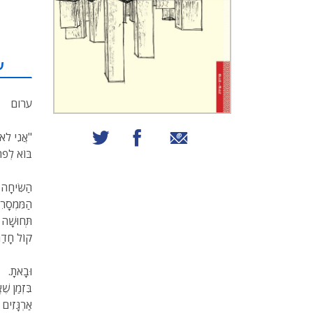
ע
ערום
שיתוף באמצעות אימייל
שיתוף בפייסבוק
שיתוף בטוויטר
"אֲנִי לֹא מ
בּוֹא לְפֹה
הַשִּׂיחָה 
הַמִּמְסָר
תְּחוּשָׁה
קוֹל חָדַר
וּבָאתָ.
בִּזְמַן שֶׁ
אַרְגָּזִים 