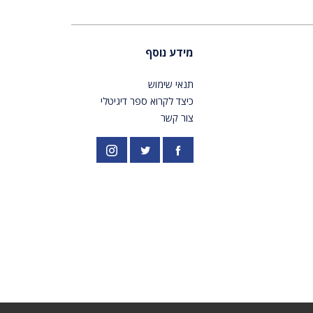
מידע נוסף
תנאי שימוש
כיצד לקרוא ספר דיגיטלי
צור קשר
פייסבוק
אינסטגרם
//twitter.com/PardesPublish