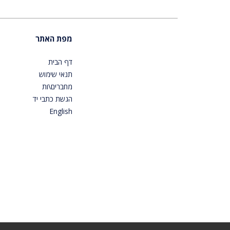
מפת האתר
דף הבית
תנאי שימוש
מחברים\ות
הגשת כתבי יד
English