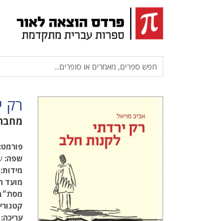
רק י
מחבר
פורמט:
שפה:
עב
מידות:
.5
מועד ה
מסתֿ״ב
קטגוריו
עריכה: