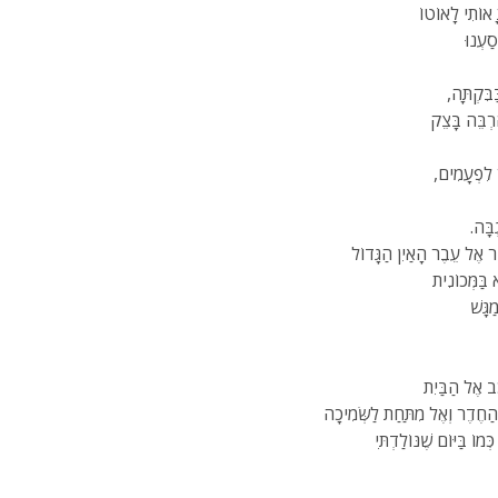
 אוֹתִי לָאוֹטוֹ
ָסַעְנוּ
ּבִּקְתָּה,
רְבֵּה בָּצֵק
 לִפְעָמִים,
ְבָּה.
ר אֶל עֵבֶר הָאַיִן הַגָּדוֹל
 בַּמְּכוֹנִית
גָּשׁ
ֶב אֶל הַבַּיִת
הַחֶדֶר וְאֶל מִתַּחַת לַשְּׂמִיכָה
כְּמוֹ בַּיּוֹם שֶׁנּוֹלַדְתִּי