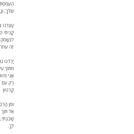
הֶעֱמַסְתָּ
שֶלְּךָׁ, וְנ
עָצַרְנוּ בַ
קָנִיתִי הַ
לנַּשְָׁמהָ
זֶה עוֹזֵר
יָרַדְנוּ נֶג
מִתּוֹך עִי
אֲנִי וְהוּא
רַק עִם מַ
קַרְטוֹן
וּמִן הָרֶכ
אֶל תּוֹךְ 
שָׁכַבְתִּי, 
לְךָ.