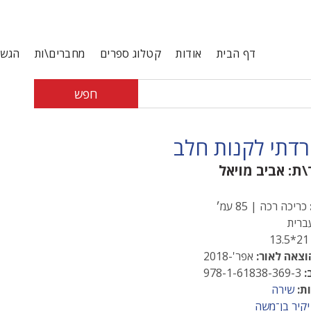
דף הבית
אודות
קטלוג ספרים
מחברים\ות
הגשת
חפש
רדתי לקנות חלב
\ת:
אביב מויאל
כריכה רכה | 85 עמ׳
רית
21*13
וצאה לאור:
אפר'-2018
:
978-1-61838-369-3
ת:
שירה
יקיר בן־משה