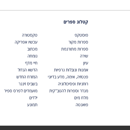
קטלוג ספרים
פוסטקפ
טקסטורה
ספרות מקור
עכשיו אפריקה
ספרות מתורגמת
מכתוב
שירה
גומחה
עיון
חיי מדף
אמנות ונובלות גרפיות
הדשא הגדול
פנטזיה, אימה, מדע בדיוני
המזרח החדש
רוחניות ופסיכולוגיה
בשביס זינגר
מגדר וספרות להטב"קית
מועמדים לפרס ספיר
מלח מים
ילדים
פואנטה
תמונע