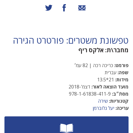
שיתוף באמצעות אימייל
שיתוף בפייסבוק
שיתוף בטוויטר
טפשונת משטרים: פורטרט הגירה
מחבר\ת:
אלקס ריף
פורמט:
כריכה רכה | 82 עמ׳
שפה:
עברית
מידות:
21*13.5
מועד הוצאה לאור:
דצמ'-2018
מסתֿ״ב:
978-1-61838-411-9
קטגוריות:
שירה
עריכה:
יעל גלוברמן