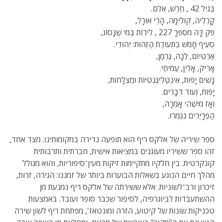
בְּגִיל 42 , חֵרֵשׁ, אִלֵּם.
קָרֶלְיה, קוּלִימָה, הָרֵי אוּרָל,
פּקְ דָֻּה מסִפְּרָ 227 , לִירוֹת בְּמִי שֶׁנָּסוֹג,
סְעִיף חָמֵשׁ בִּתְעוּדַת הַזֶּהוּת: יְהוּדִי.
אַרְטִיוֹם, לֶנָה, גֶּרְמַן,
אָרִיק, אָלִין, עַמִּיחַי.
נָשִׁים יָפוֹת, אִינְטֶלִיגֶנְטִיּוֹת וּמֻצְלָחוֹת,
יָפוֹת, וְעוֹד דְּבָרִים.
וְאָז מִישֶׁהִי אָמְרָה,
הַפְרָיֶרִים נִגְמְרוּ.
ספר שיריה של אלקס ריף הוא תופעה נדירה במקומותינו. מצד אחד,
זהו ספר ששיריו מעוגנים במציאות אישית, חברתית ותרבותית
קונקרטית. בין חלקיו מתקיימות זיקות מעין־סיפוריות, והוא מגולל
מהלך חיים הנוגע בשאלות הבוערות ביותר של זמננו: הגירה, זרות,
זיכרון ורב־לשוניות. אלא ששירתה של אלקס ריף נמנעת מן
ההשתעבדות לביוגרפיה, לסיפור שכבר סופר ועובד. באמצעות
טכניקות שונות של קיטוע, הזרה ומונטאז', מפתחת ריף לשון שירה