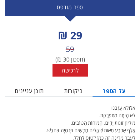
ספר מודפס
מחיר הנחה
29 ₪
מחיר לפני הנחה
59
(חסכון
30
₪)
לרכישה
על הספר
ביקורות
תוכן עניינים
אִלּוּלֵא עָזַבְנוּ
לֹא הָיְתָה מִתְפָּרֶקֶת.
מִילְיוֹן זוּגוֹת יָדַיִם, הַמּוֹחוֹת הַטּוֹבִים.
אֶלֶף אַרְבַּע מֵאוֹת שְׁקָלִים חֲדָשִׁים פֶּנְסְיָה בְּחֹדֶשׁ.
לַעֲבֹר מְדִינָה זֶה כְּמוֹ לָטוּס לֶחָלָל.