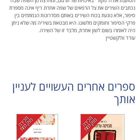
הטוענת את ה"מקור" באיכויות של תרגום, ומחלצת מן השפה שבה
נכתבים השירים את צל הרפאים של שפה אחרת. ריף אינה מספרת
סיפור, אלא נוגעת בכוח השירים באותם מסדרונות הנמתחים בין
פרקי הסיפור וחומקים מלשונו. היא מבטאת בשיריה מה שלא ניתן
היה לאומרו בשום לשון אחרת, מלבד זו של השירה.
עודד וולקשטיין
ספרים אחרים העשויים לעניין
אותך
מ
י
ר
ה
ו
ק
ד
מ
מ
י
ר
ה
ו
ק
ד
מ
כ
מ
ת
כ
מ
ת