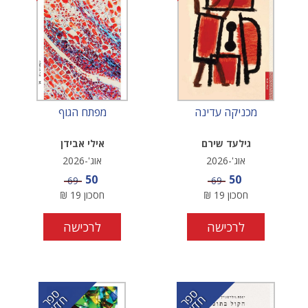
מכניקה עדינה
מפתח הגוף
גילעד שירם
אילי אבידן
אוג'-2026
אוג'-2026
מחיר מבצע
מחיר מבצע
50
50
מחיר
מחיר
69
69
חסכון
19
₪
חסכון
19
₪
לרכישה
לרכישה
ס
ר
ד
ס
ר
ד
פ
ח
ש
פ
ח
ש