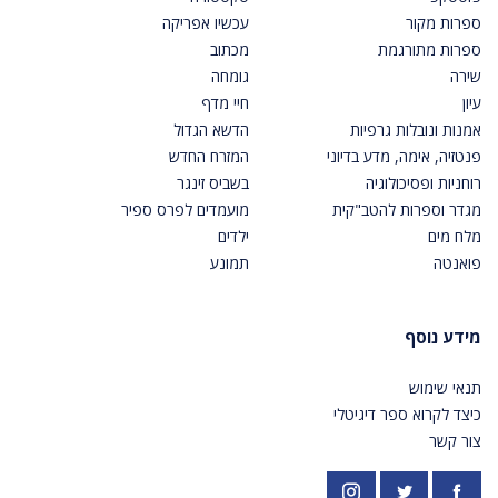
ספרות מקור
עכשיו אפריקה
ספרות מתורגמת
מכתוב
שירה
גומחה
עיון
חיי מדף
אמנות ונובלות גרפיות
הדשא הגדול
פנטזיה, אימה, מדע בדיוני
המזרח החדש
רוחניות ופסיכולוגיה
בשביס זינגר
מגדר וספרות להטב"קית
מועמדים לפרס ספיר
מלח מים
ילדים
פואנטה
תמונע
מידע נוסף
תנאי שימוש
כיצד לקרוא ספר דיגיטלי
צור קשר
פייסבוק
אינסטגרם
https://twitter.com/PardesPublish