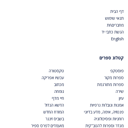
דף הבית
תנאי שימוש
מחברים\ות
הגשת כתבי יד
English
קטלוג ספרים
פוסטקפ
טקסטורה
ספרות מקור
עכשיו אפריקה
ספרות מתורגמת
מכתוב
שירה
גומחה
עיון
חיי מדף
אמנות ונובלות גרפיות
הדשא הגדול
פנטזיה, אימה, מדע בדיוני
המזרח החדש
רוחניות ופסיכולוגיה
בשביס זינגר
מגדר וספרות להטב"קית
מועמדים לפרס ספיר