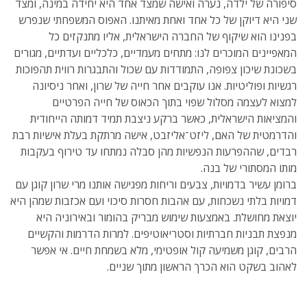
סיפורה של ילדה, נערה ואישה שמצד אחד היא יחידה במינה, ומצד
שני היא דיוקן של כל אחד ואחת מאיתנו. האפוס המשפחתי שנפרש
בפנינו הוא שיקוף של החברה הישראלית, אליו מתנקזים כל
המאפיינים המוכרים לנו: מתחים מעמדיים, כלכליים ועדתיים, מגורים
בשכונת שיכון צפופה, התמודדות עם שכול והתבגרות רווית תהפוכות
רגשיות ופוליטיות. אנו עוקבים אחר חייה של שרון, ואחר ניסיונה
למצוא לעצמה מסלול שפוי בתוך הכאוס של חייה הפרטיים
והמציאות הישראלית, כאשר ברקע ניצבת תמיד דמותה הייחודית
והדרמטית של האם, ליזט־אליזבט, אישה מרתקת בעלת אישיות רבת
רבדים, שההפרעות הנפשיות מהן סבלה נמתחו עד טירוף בעקבות
מותו המסתורי של בנה.
ברומן עשיר בדמויות, צבעים וריחות מפגישה אותנו מרי שרון קוגן עם
דמויות בלתי נשכחות, עם אהבות חסרות סיכוי ועם אכזבות שמהן היא
יוצאת מחושלת. באמצעות שימוש מבריק בהומור ובאירוניה היא
מנפצת תבניות חברתיות וסטריאוטיפים. למרות הדרמות והקשיים
הרבים, קוגן משמיעה קול אופטימי, מלא בשמחת חיים. אי אפשר
לאהוב בשקט הוא הכרך הראשון מתוך שניים.