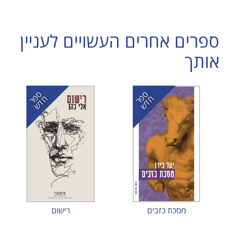
ספרים אחרים העשויים לעניין
אותך
ס
ר
ד
ס
ר
ד
פ
ח
ש
פ
ח
ש
מסכת כזבים
רישום