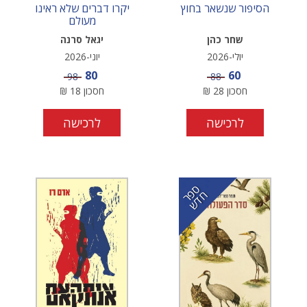
הסיפור שנשאר בחוץ
יקרו דברים שלא ראינו
מעולם
שחר כהן
יגאל סרנה
יולי-2026
יוני-2026
מחיר מבצע
מחיר מבצע
80
60
מחיר
מחיר
98
88
חסכון
28
₪
חסכון
18
₪
לרכישה
לרכישה
ס
ר
ד
פ
ח
ש