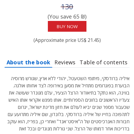
Price before discount
130
(You save
65
₪)
BUY NOW
(Approximate price US$ 21.45)
About the book
Reviews
Table of contents
איליה ברודסקי, מיתומי השטעטל, יהודי ללא ארץ, שגורש מרוסיה
הבוערת בפוגרומים מתחיל את מסען באירופה לצד אחותו אולגה.
בווינה, הוא נתקל בתיאודור הרצל הצעיר, עלם מגונדר שעושה את
צעדיו הראשונים בחוגים הספרותיים. אותו מפגש אקראי אותו האיש
שכעבור מספר שנים יביא לעולם את חזון מדינת ישראל, יגרום
לתהפוכה בחייו של איליה ברודסקי. בלונדון, שם איליה מתרועע עם
חבורות האנרכיסטים של ה"איסט־אנד" ואחרי כן, בפריז, הוא עוקב
בדריכות אחר דמותו של הרצל. שני גורלות מנוגדים ובכל זאת