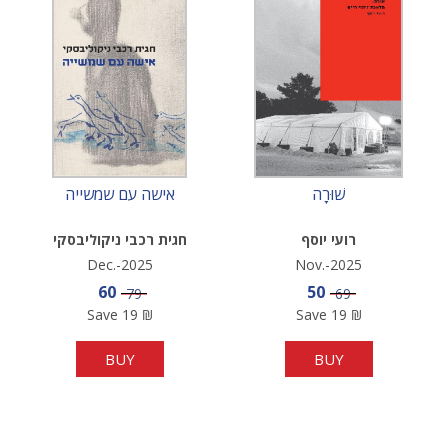
שׁוּרָה
אישה עם שמשייה
רועי יוסף
חגית רכבי ניקוליבסקי
Dec.-2025
Nov.-2025
Sale price
Sale price
60
50
Price
Price
79
69
Save
19
₪
Save
19
₪
BUY
BUY