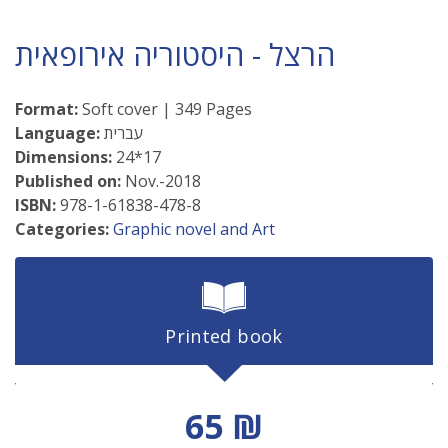
הרצל - היסטוריה אירופאית
Format:
Soft cover | 349 Pages
עברית
Language:
Dimensions:
24*17
Published on:
Nov.-2018
ISBN:
978-1-61838-478-8
Categories:
Graphic novel and Art
Printed book
Discount price
65 ₪