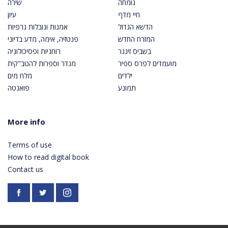
גומחה
שירה
חיי מדף
עיון
הדשא הגדול
אמנות ונובלות גרפיות
המזרח החדש
פנטזיה, אימה, מדע בדיוני
בשביס זינגר
רוחניות ופסיכולוגיה
מועמדים לפרס ספיר
מגדר וספרות להטב"קית
ילדים
מלח מים
תמונע
פואנטה
More info
Terms of use
How to read digital book
Contact us
Facebook
https://twitter.com/PardesPublish
Instagram