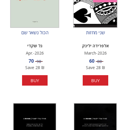
שני מחזות
הכול נשאר שם
אלפרידה ילינק
גל שקדי
Apr.-2026
March-2026
Sale price
Sale price
70
60
Price
Price
98
88
Save
28
₪
Save
28
₪
BUY
BUY