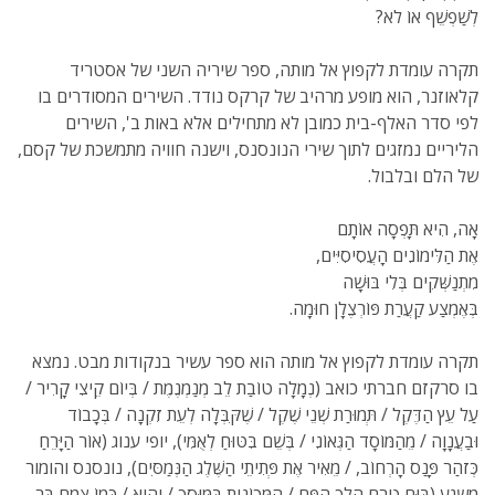
לְשַׁפְשֵׁף אוֹ לֹא?
תקרה עומדת לקפוץ אל מותה, ספר שיריה השני של אסטריד
קלאוזנר, הוא מופע מרהיב של קרקס נודד. השירים המסודרים בו
לפי סדר האלף-בית כמובן לא מתחילים אלא באות ב', השירים
הליריים נמזגים לתוך שירי הנונסנס, וישנה חוויה מתמשכת של קסם,
של הלם ובלבול.
אָה, הִיא תָּפְסָה אוֹתָם
אֶת הַלִּימוֹנִים הָעֲסִיסִיִּים,
מִתְנַשְּׁקִים בְּלִי בּוּשָׁה
בְּאֶמְצַע קַעֲרַת פּוֹרְצֶלָן חוּמָה.
תקרה עומדת לקפוץ אל מותה הוא ספר עשיר בנקודות מבט. נמצא
בו סרקזם חברתי כואב (נְמָלָה טוֹבַת לֵב מְנַמְנֶמֶת / בְּיוֹם קֵיצִי קָרִיר /
עַל עֵץ הַדֶּקֶל / תְּמוּרַת שְׁנֵי שֶׁקֶל / שֶׁקִּבְּלָה לְעֵת זִקְנָה / בְּכָבוֹד
וּבַעֲנָוָה / מֵהַמּוֹסָד הַגְּאוֹנִי / בְּשֵׁם בִּטּוּחַ לְאֻמִּי), יופי ענוג (אוֹר הַיָּרֵחַ
כְּזֹהַר פָּנַס הָרְחוֹב, / מֵאִיר אֶת פְּתִיתֵי הַשֶּׁלֶג הַנְּמַסִּים), נונסנס והומור
משגע (בּוּם טְרַח הָלַךְ הַפַּח / הַמְּכוֹנִית בַּמּוּסָךְ / וְהִיא / כְּמוֹ צֶמַח בָּר