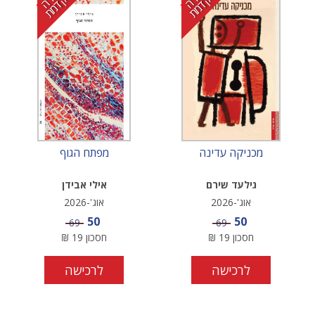
כ
מ
ת
כ
מ
ת
מכניקה עדינה
מפתח הגוף
גילעד שירם
אילי אבידן
אוג'-2026
אוג'-2026
מחיר מבצע
מחיר מבצע
50
50
מחיר
מחיר
69
69
חסכון
19
₪
חסכון
19
₪
לרכישה
לרכישה