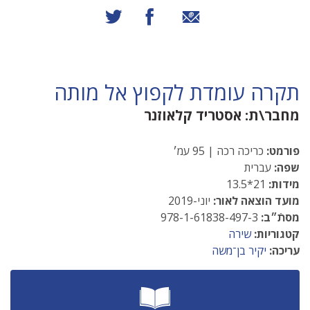
שיתוף באמצעות אימייל
שיתוף בפייסבוק
שיתוף בטוויטר
תקרה עומדת לקפוץ אל מותה
מחבר\ת:
אסטריד קלאוזנר
פורמט:
כריכה רכה | 95 עמ׳
שפה:
עברית
מידות:
21*13.5
מועד הוצאה לאור:
יוני-2019
מסתֿ״ב:
978-1-61838-497-3
קטגוריות:
שירה
עריכה:
יקיר בן־משה