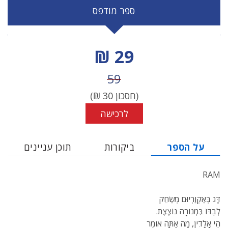
ספר מודפס
מחיר הנחה
29 ₪
מחיר לפני הנחה
59
(חסכון
30
₪)
לרכישה
על הספר
ביקורות
תוכן עניינים
RAM
דָּג בְּאַקְוַרְיוּם מְשַׂחֵק
לְבַדּוֹ בִּמְנוֹרָה נוֹצֶצֶת.
הֵי אָלָדִין, מָה אַתָּה אוֹמֵר