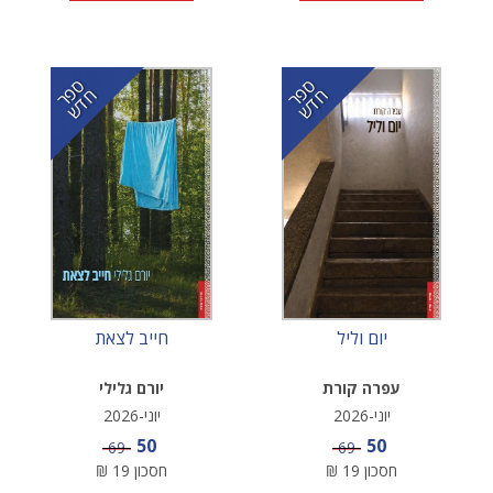
ס
ר
ד
ס
ר
ד
פ
ח
ש
פ
ח
ש
יום וליל
חייב לצאת
עפרה קורת
יורם גלילי
יוני-2026
יוני-2026
מחיר מבצע
מחיר מבצע
50
50
מחיר
מחיר
69
69
חסכון
19
₪
חסכון
19
₪