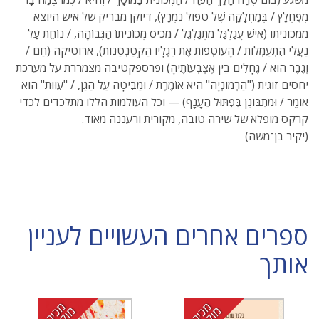
מְפֻחְלָץ / בְּמַחְלָקָה שֶׁל טִפּוּל נִמְרָץ), דיוקן מבריק של איש היוצא
ממכוניתו (אִישׁ עֲגַלְגַּל מִתְגַּלְגֵּל / מִכִּיס מְכוֹנִיתוֹ הַגְּבוֹהָה, / נוֹחֵת עַל
נַעֲלֵי הִתְעַמְּלוּת / הָעוֹטְפוֹת אֶת רַגְלָיו הַקְּטַנְטַנּוֹת), ארוטיקה (חַם /
וְגֶבֶר הוּא / גֶּחָלִים בֵּין אֶצְבְּעוֹתֶיהָ) ופרספקטיבה מצמררת על מערכת
יחסים זוגית ("הַרְמוֹנְיָה" הִיא אוֹמֶרֶת / וּמַבִּיטָה עַל הַגַּן, / "עִוּוּת" הוּא
אוֹמֵר / וּמִתְבּוֹנֵן בְּפִתּוּל הֶעָנָף) — וכל העולמות הללו מתלכדים לכדי
קרקס מופלא של שירה טובה, מקורית ורעננה מאוד.
(יקיר בן־משה)
ספרים אחרים העשויים לעניין
אותך
מ
י
ר
ה
ו
ק
ד
מ
מ
י
ר
ה
ו
ק
ד
מ