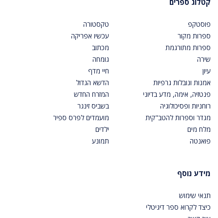
קטלוג ספרים
פוסטקפ
טקסטורה
ספרות מקור
עכשיו אפריקה
ספרות מתורגמת
מכתוב
שירה
גומחה
עיון
חיי מדף
אמנות ונובלות גרפיות
הדשא הגדול
פנטזיה, אימה, מדע בדיוני
המזרח החדש
רוחניות ופסיכולוגיה
בשביס זינגר
מגדר וספרות להטב"קית
מועמדים לפרס ספיר
מלח מים
ילדים
פואנטה
תמונע
מידע נוסף
תנאי שימוש
כיצד לקרוא ספר דיגיטלי