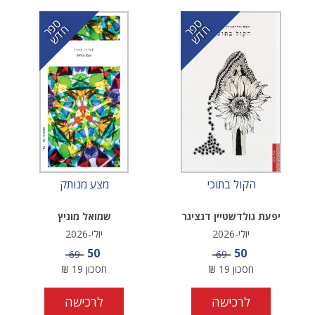
ס
ר
ד
ס
ר
ד
פ
ח
ש
פ
ח
ש
הקול בתוכי
מצע מנותק
יפעת גולדשטיין דנציגר
שמואל מוניץ
יולי-2026
יולי-2026
מחיר מבצע
מחיר מבצע
50
50
מחיר
מחיר
69
69
חסכון
19
₪
חסכון
19
₪
לרכישה
לרכישה