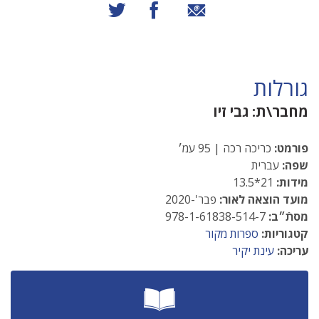
שיתוף באמצעות אימייל
שיתוף בפייסבוק
שיתוף בטוויטר
גורלות
מחבר\ת:
גבי זיו
פורמט:
כריכה רכה | 95 עמ׳
שפה:
עברית
מידות:
21*13.5
מועד הוצאה לאור:
פבר'-2020
מסתֿ״ב:
978-1-61838-514-7
קטגוריות:
ספרות מקור
עריכה:
עינת יקיר