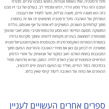
מיגל ודסטניה, שתי נשמות אבודות, נפגשו במבט עיניים. מכורח
המבט הזה נולד מסע הדדי, רגיש ומכמיר לב. בעולם של גבי זיו מבט
כזה הוא משנה חיים, משנה גורלות, פוער לתמיד את רעבונה
המודחק של האהבה. מיגל ודסטניה מחפשים זה את זה במסורג.
מתוך קולותיהם השונים, המשיקים לא אחת על אף שונותם, נולדת
התשוקה. מסעם המייסר הוא מסע טרנספורמטיבי; מסע זאבי שהופך
ממטפורה לממשות. בעיניים פקוחות לרווחה ומתוך סקרנות גדולה
במסורת הספרות האקספרסיבית–פנטסטית והאקזיסטנציאליסטית
ממשיכה זיו לבחון גם כאן את מחירי האהבה והחריגות. הפעם מתוך
התבוננות בתמת האדם–זאב כמקור של אנושיות, על אזורי הדמיון
הפראיים והמסעירים שבין האדם לחיה. התום, שהיא מדגישה תמיד
בכתיבתה כסוד החיים, מוליד גם הפעם רגעים יפים להכאיב,
ההופכים את כוחה של האהבה ליסוד קיומי שאין בלתו.
ספרים אחרים העשויים לעניין