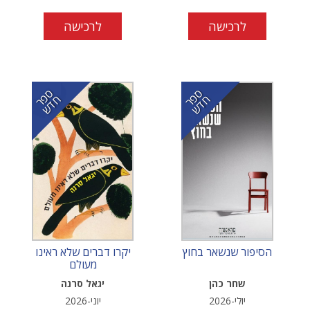
לרכישה
לרכישה
ס
ר
ד
ס
ר
ד
פ
ח
ש
פ
ח
ש
הסיפור שנשאר בחוץ
יקרו דברים שלא ראינו
מעולם
שחר כהן
יגאל סרנה
יולי-2026
יוני-2026