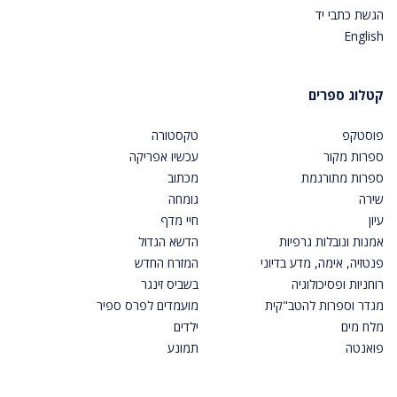
הגשת כתבי יד
English
קטלוג ספרים
פוסטקפ
טקסטורה
ספרות מקור
עכשיו אפריקה
ספרות מתורגמת
מכתוב
שירה
גומחה
עיון
חיי מדף
אמנות ונובלות גרפיות
הדשא הגדול
פנטזיה, אימה, מדע בדיוני
המזרח החדש
רוחניות ופסיכולוגיה
בשביס זינגר
מגדר וספרות להטב"קית
מועמדים לפרס ספיר
מלח מים
ילדים
פואנטה
תמונע