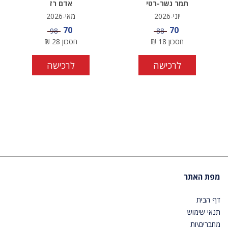
תמר נשר-רטי
אדם רז
יוני-2026
מאי-2026
מחיר מבצע
מחיר מבצע
70
70
מחיר
מחיר
98
88
חסכון
18
₪
חסכון
28
₪
לרכישה
לרכישה
מפת האתר
דף הבית
תנאי שימוש
מחברים\ות