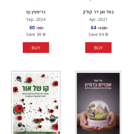
בסל ואן דר קולק
כריסטין נף
Sep.-2024
Apr.-2021
Sale price
Sale price
60
64
Price
Price
98
128
Save
38
₪
Save
64
₪
BUY
BUY