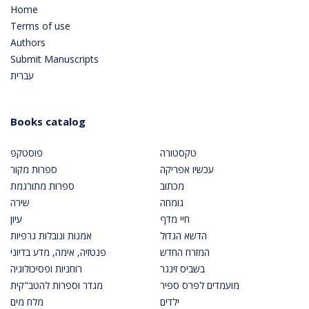
Home
Terms of use
Authors
Submit Manuscripts
עברית
Books catalog
טקסטורה
פוסטקפ
עכשיו אפריקה
ספרות מקור
מכתוב
ספרות מתורגמת
גומחה
שירה
חיי מדף
עיון
הדשא הגדול
אמנות ונובלות גרפיות
המזרח החדש
פנטזיה, אימה, מדע בדיוני
בשביס זינגר
רוחניות ופסיכולוגיה
מועמדים לפרס ספיר
מגדר וספרות להטב"קית
ילדים
מלח מים