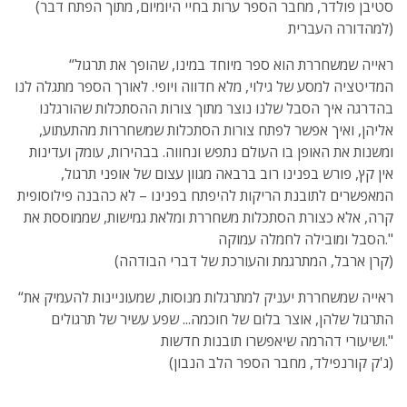
(סטיבן פולדר, מחבר הספר ערות בחיי היומיום, מתוך הפתח דבר
למהדורה העברית)
“ראייה שמשחררת הוא ספר מיוחד במינו, שהופך את תרגול
המדיטציה למסע של גילוי, מלא חדווה ויופי. לאורך הספר מתגלה לנו
בהדרגה איך הסבל שלנו נוצר מתוך צורות ההסתכלות שהורגלנו
אליהן, ואיך אפשר לפתח צורות הסתכלות שמשחררות מהתעתוע,
ומשנות את האופן בו העולם נתפש ונחווה. בבהירות, עומק ועדינות
אין קץ, פורש בפנינו רוב ברבאה מגוון עצום של אופני תרגול,
המאפשרים לתובנת הריקות להיפתח בפנינו – לא כהבנה פילוסופית
קרה, אלא כצורת הסתכלות משחררת ומלאת גמישות, שממוססת את
הסבל ומובילה לחמלה עמוקה."
(קרן ארבל, המתרגמת והעורכת של דברי הבודהה)
“ראייה שמשחררת יעניק למתרגלות מנוסות, שמעוניינות להעמיק את
התרגול שלהן, אוצר בלום של חוכמה... שפע עשיר של תרגולים
ושיעורי דהרמה שיאפשרו תובנות חדשות."
(ג'ק קורנפילד, מחבר הספר הלב הנבון)