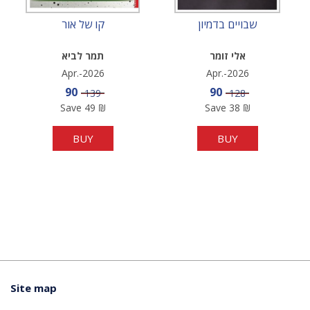
שבויים בדמיון
קו של אור
אלי זומר
תמר לביא
Apr.-2026
Apr.-2026
Sale price
Sale price
90
90
Price
Price
139
128
Save
49
₪
Save
38
₪
BUY
BUY
Site map