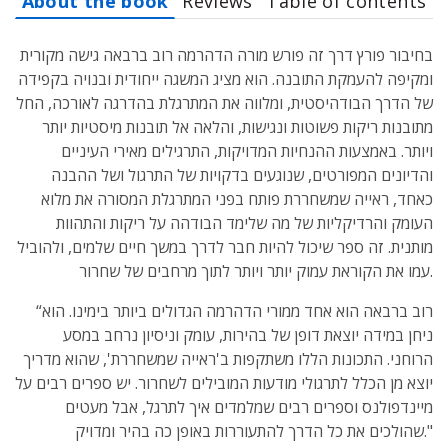
About the book
Reviews
Table of contents
בחיבור פורץ דרך זה פורש מורה הדהרמה רוב ברבאה גישה מקורית
ומקיפה להעמקת התובנה. הוא מציג המשגה ייחודית ובנויה בקפידה
של הדרך הבודהיסטית, ומלווה את המתרגלת בהדרגה לאורכה, החל
מתובנות ריקות פשוטות ונגישות, והלאה אל תובנות מיסטיות יותר
ויותר. באמצעות ההנחיות המדויקות, התרגילים מאירי העיניים
והדיונים המפורטים, שנוגעים בדקויות של התרגול ושל ההבנה
כאחד, ראייה שמשחררת פותח בפני המתרגלת המסורה את מלוא
העומק והרדיקליות של מה שלימד הבודהה על ריקות והתהוות
מותנית. זה ספר שיכול להיות חבר לדרך במשך חיים שלמים, ולהוביל
עמו את הקוראת עמוק יותר ויותר לתוך מרחבים של שחרור.
“רוב ברבאה הוא אחד ממורי הדהרמה הגדולים ביותר בימינו. הוא
ניחן במידה יוצאת דופן של בהירות, עומק וניסיון נרחב במסע
הרוחני. התכונות הללו משתקפות ב'ראייה שמשחררת', שהוא מדריך
יוצא מן הכלל לתרגולי מודעות המובילים לשחרור. יש ספרים רבים על
מיינדפולנס וספרים רבים שמלמדים איך לתרגל, אבל מעטים
שהולכים את כל הדרך להתעוררות באופן כה בהיר ומדויק."