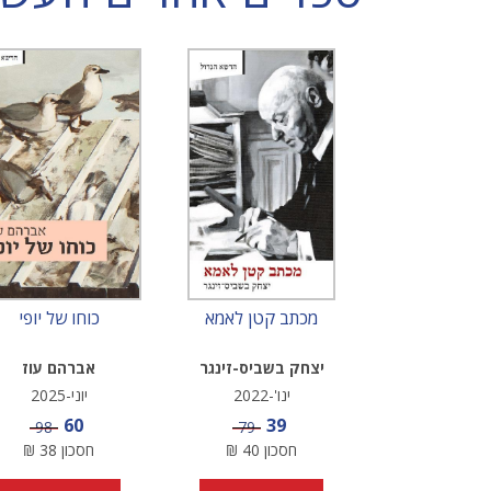
מכתב קטן לאמא
כוחו של יופי
יצחק בשביס-זינגר
אברהם עוז
ינו'-2022
יוני-2025
מחיר מבצע
מחיר מבצע
60
39
מחיר
מחיר
98
79
חסכון
40
₪
חסכון
38
₪