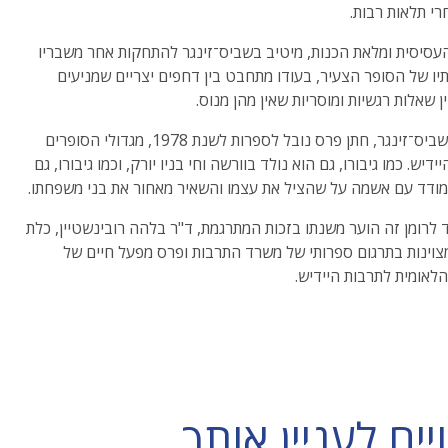
רי תלאות רבות.
עסיסית ומלאת הכנות, מיטיב בשביס־זינגר להתחקות אחר משבריו
יו של הסופר הצעיר, בעודו מתחבט בין דחפים יצריים שמניעים
ין שאלות רגשיות ומוסריות שאין מהן מנוס.
יצחק בשביס־זינגר, חתן פרס נובל לספרות לשנת 1978, מגדולי הסופרים
דיש. כמו גיבורו, גם הוא נולד בוורשה וחי בניו יורק, וכמו גיבורו, גם
ודד עם אשמה על שהציל את עצמו והשאיר מאחור את בני משפחתו.
 לרומן זה הוער משנתו בזכות המתרגמת, ד"ר בלהה רובינשטיין, כלת
וינות בתרגום ספרותי של משרד התרבות ופרס מפעל חיים של
לאומית לתרבות היידיש.
ם לעניין אותך