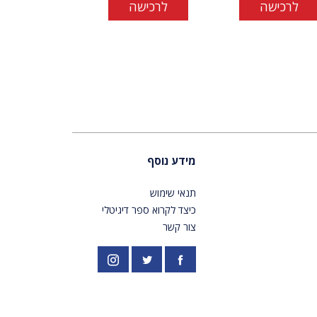
לרכישה
לרכישה
מידע נוסף
תנאי שימוש
כיצד לקרוא ספר דיגיטלי
צור קשר
פייסבוק
אינסטגרם
//twitter.com/PardesPublish