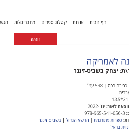
דף הבית
אודות
קטלוג ספרים
מחברים\ות
הגשת
חפש
ה לאמריקה
\ת:
יצחק בשביס-זינגר
כריכה רכה | 538 עמ׳
רית
21*13
וצאה לאור:
ינו'-2022
:
978-965-541-056-3
ת:
ספרות מתורגמת
|
הדשא הגדול
|
בשביס זינגר
נוית בראל