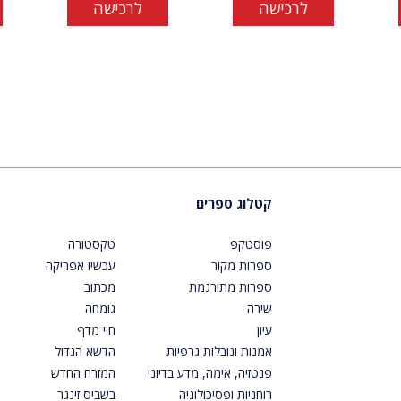
לרכישה
לרכישה
קטלוג ספרים
פוסטקפ
טקסטורה
ספרות מקור
עכשיו אפריקה
ספרות מתורגמת
מכתוב
שירה
גומחה
עיון
חיי מדף
אמנות ונובלות גרפיות
הדשא הגדול
פנטזיה, אימה, מדע בדיוני
המזרח החדש
רוחניות ופסיכולוגיה
בשביס זינגר