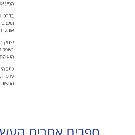
הגיע אח
בדרכו ה
ומעמסות
אותו, וב
בשפת היי
הוא התמ
כתב היד
פרס המצ
הרשות ה
ספרים אחרים העשויי