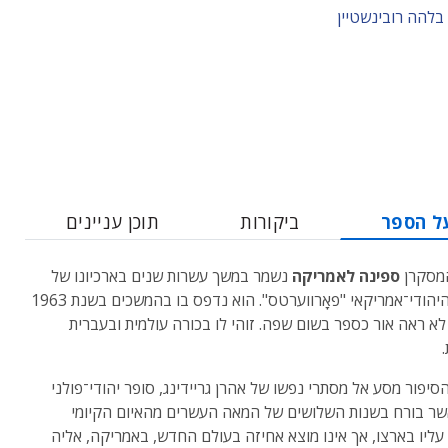
בלהה רובינשטיין
ל הספר
ביקורות
תוכן עניינים
המסקרן
ספינה לאמריקה
נשמר במשך עשרות שנים בארכיונו של
העיתון היהודי־אמריקאי "פאָרווערטס". הוא נדפס בו בהמשכים בשנת 1963
לא ראה אור כספר בשום שפה. זוהי לו בכורה עולמית ובעברית
סיפור מסע אל מסתרי נפשו של אהרן גריידינג, סופר יהודי־פולני
שר בורח בשנות השלושים של המאה העשרים מהאיום הקיומי
ליו בארצו, אך אינו מוצא אחיזה בעולם החדש, באמריקה, אליה