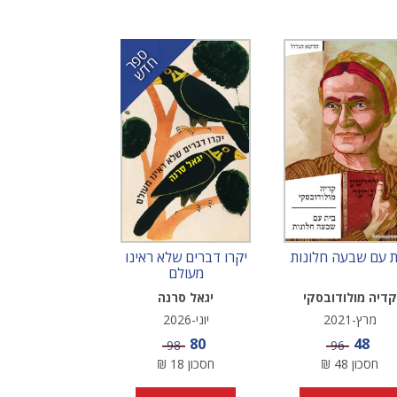
ס
ר
ד
פ
ח
ש
ת עם שבעה חלונות
יקרו דברים שלא ראינו
מעולם
קדיה מולודובסקי
יגאל סרנה
מרץ-2021
יוני-2026
מחיר מבצע
מחיר מבצע
80
48
מחיר
מחיר
98
96
חסכון
48
₪
חסכון
18
₪