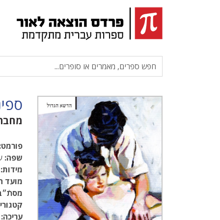
ספינ
מחבר
פורמט:
שפה:
עב
מידות:
.5
מועד ה
מסתֿ״ב
קטגוריו
עריכה: