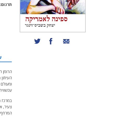
תרגום:
שיתוף באמצעות אימייל
שיתוף בפייסבוק
שיתוף בטוויטר
ע
הרומן 
ומעולם 
עכשווית.
במרכז ה
צעיר, א
המרחף ע