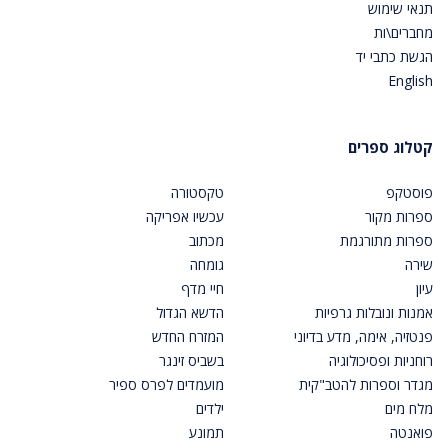
תנאי שימוש
מחברים\ות
הגשת כתבי יד
English
קטלוג ספרים
פוסטקפ
טקסטורה
ספרות מקור
עכשיו אפריקה
ספרות מתורגמת
מכתוב
שירה
גומחה
עיון
חיי מדף
אמנות ונובלות גרפיות
הדשא הגדול
פנטזיה, אימה, מדע בדיוני
המזרח החדש
רוחניות ופסיכולוגיה
בשביס זינגר
מגדר וספרות להטב"קית
מועמדים לפרס ספיר
מלח מים
ילדים
פואנטה
תמונע