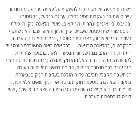
משוררת מגיעה אל מקום כדי להשקיף על עצמה מרחוק. זהו מחזור
שירים שחובר בעקבות מסע בהודו, אך גם בנפאל, בקטמנדו
ובטיבט, בין אגמים ונהרות, מוזיקאים, פועלי מלאכה ומקיימי פולחן.
המסע עורר שיח פנימי, שעניינו ערך עליון והאופן שבו הוא משתקף
בעולם. בריבוי צורות, בצריחות הטווסים, בזמרת הילדים, בעבודת
המקדשים, במלאכת הבנאים — בכל אלה רואה המשוררת כוונה של
התחיות. זוהי התבוננות שמתוך הנפש והלאה, בתנועה שחותרת
לקראת הבהרה. הנדידה אל המרחק מתגלה כזרות מבורכת. גם האור
הזר עובר דרך מנסרה פנימית, בדומה למושג ההשתוות בעולם
המחשבה הקבלי. חביבה פדיה הולכת בעקבות המקום, נאחזת
בתקווה ובאהבה, נוסעת רחוק ומביטה אל הנוף שאינו אלא תמונה
פנימית. כך היא ממשיכה את פרויקט הכתיבה יוצא הדופן שלה, שאין
דומה לו בספרות העברית.