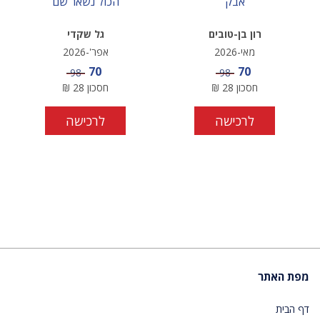
אבק
הכול נשאר שם
רון בן-טובים
גל שקדי
מאי-2026
אפר'-2026
מחיר מבצע
מחיר מבצע
70
70
מחיר
מחיר
98
98
חסכון
28
₪
חסכון
28
₪
לרכישה
לרכישה
מפת האתר
דף הבית