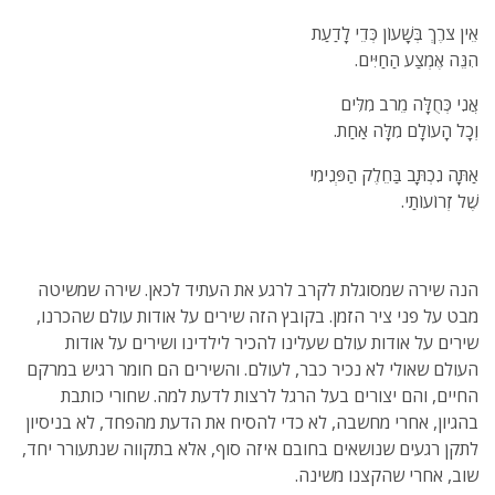
אֵין צֹרֶךְ בְּשָׁעוֹן כְּדֵי לָדַעַת
הִנֵּה אֶמְצַע הַחַיִּים.
אֲנִי כְּחֻלָּה מֵרֹב מִלִּים
וְכָל הָעוֹלָם מִלָּה אַחַת.
אַתָּה נִכְתָּב בַּחֵלֶק הַפְּנִימִי
שֶׁל זְרוֹעוֹתַי.
הנה שירה שמסוגלת לקרב לרגע את העתיד לכאן. שירה שמשיטה
מבט על פני ציר הזמן. בקובץ הזה שירים על אודות עולם שהכרנו,
שירים על אודות עולם שעלינו להכיר לילדינו ושירים על אודות
העולם שאולי לא נכיר כבר, לעולם. והשירים הם חומר רגיש במרקם
החיים, והם יצורים בעל הרגל לרצות לדעת למה. שחורי כותבת
בהגיון, אחרי מחשבה, לא כדי להסיח את הדעת מהפחד, לא בניסיון
לתקן רגעים שנושאים בחובם איזה סוף, אלא בתקווה שנתעורר יחד,
שוב, אחרי שהקצנו משינה.