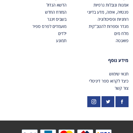
אמנות ונובלות גרפיות
הדשא הגדול
פנטזיה, אימה, מדע בדיוני
המזרח החדש
רוחניות ופסיכולוגיה
בשביס זינגר
מגדר וספרות להטב"קית
מועמדים לפרס ספיר
מלח מים
ילדים
פואנטה
תמונע
מידע נוסף
תנאי שימוש
כיצד לקרוא ספר דיגיטלי
צור קשר
פייסבוק
אינסטגרם
https://twitter.com/PardesPublish