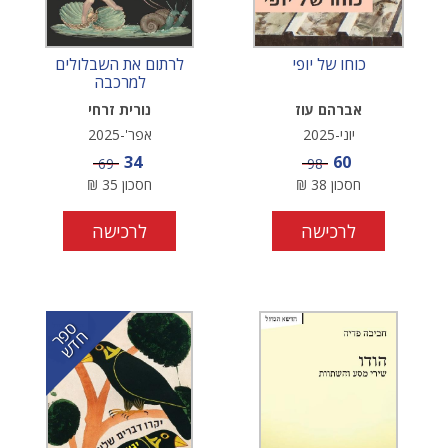
כוחו של יופי
לרתום את השבלולים
למרכבה
אברהם עוז
נורית זרחי
יוני-2025
אפר'-2025
מחיר מבצע
מחיר מבצע
34
60
מחיר
מחיר
69
98
חסכון
38
₪
חסכון
35
₪
לרכישה
לרכישה
ס
ר
ד
פ
ח
ש