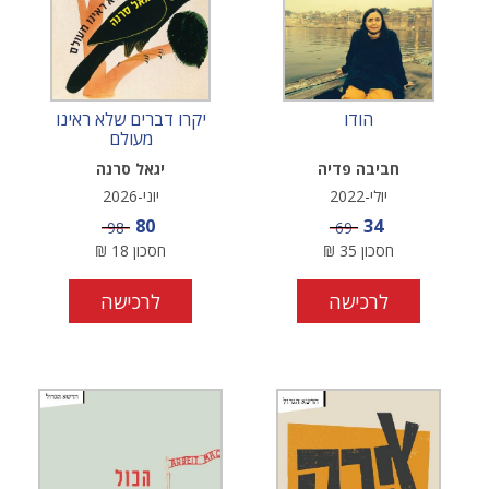
הודו
יקרו דברים שלא ראינו
מעולם
חביבה פדיה
יגאל סרנה
יולי-2022
יוני-2026
מחיר מבצע
מחיר מבצע
80
34
מחיר
מחיר
98
69
חסכון
35
₪
חסכון
18
₪
לרכישה
לרכישה